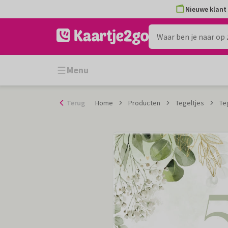
Ga
Nieuwe klant 
naar
de
inhoud
Menu
Terug
Home
Producten
Tegeltjes
Te