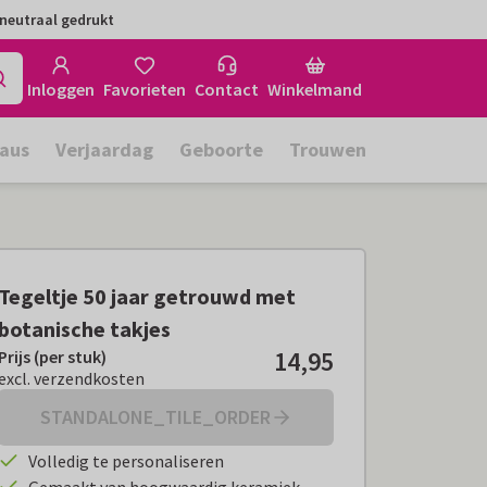
neutraal gedrukt
Inloggen
Favorieten
Contact
Winkelmand
aus
Verjaardag
Geboorte
Trouwen
Tegeltje 50 jaar getrouwd met
botanische takjes
14,95
Prijs (per stuk)
Prijs (per stuk):
€ 14,95
excl. verzendkosten
excl. verzendkosten
STANDALONE_TILE_ORDER
Volledig te personaliseren