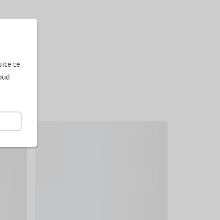
ite te
oud