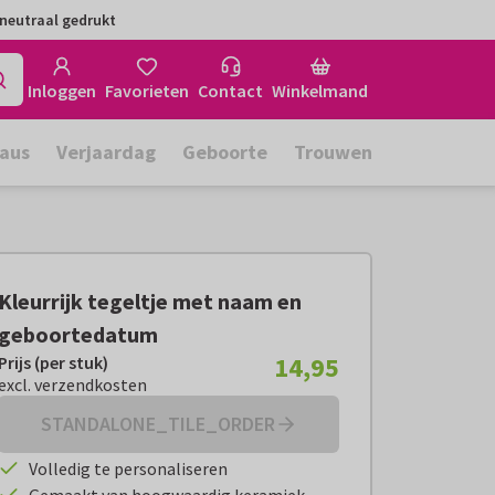
neutraal gedrukt
Inloggen
Favorieten
Contact
Winkelmand
aus
Verjaardag
Geboorte
Trouwen
Kleurrijk tegeltje met naam en
geboortedatum
14,95
Prijs (per stuk)
Prijs (per stuk):
€ 14,95
excl. verzendkosten
excl. verzendkosten
STANDALONE_TILE_ORDER
Volledig te personaliseren