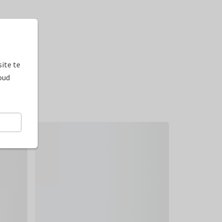
ite te
oud