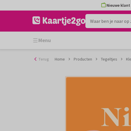
Ga
Nieuwe klant 
naar
de
inhoud
Menu
Terug
Home
Producten
Tegeltjes
Kl