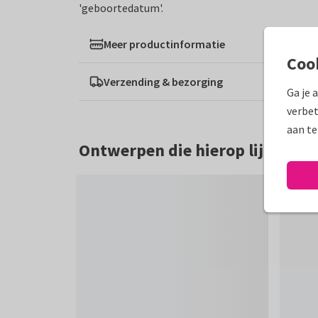
'geboortedatum'.
Meer productinformatie
Coo
Verzending & bezorging
Ga je 
verbet
aan te
Ontwerpen die hierop lijken