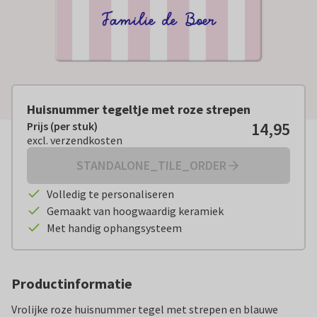
Huisnummer tegeltje met roze strepen
14,95
Prijs (per stuk)
Prijs (per stuk):
€ 14,95
excl. verzendkosten
excl. verzendkosten
STANDALONE_TILE_ORDER
Volledig te personaliseren
Gemaakt van hoogwaardig keramiek
Met handig ophangsysteem
Productinformatie
Vrolijke roze huisnummer tegel met strepen en blauwe