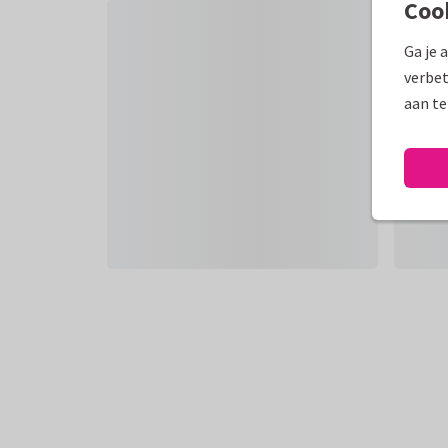
Coo
Ga je 
verbet
aan te