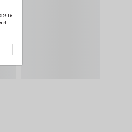
ite te
oud