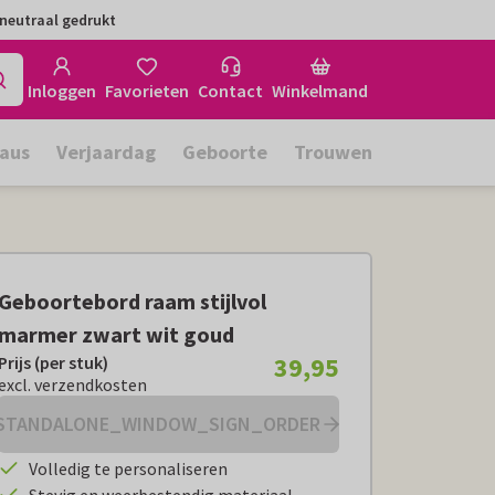
neutraal gedrukt
Inloggen
Favorieten
Contact
Winkelmand
aus
Verjaardag
Geboorte
Trouwen
Geboortebord raam stijlvol
marmer zwart wit goud
39,95
Prijs (per stuk)
Prijs (per stuk):
€ 39,95
excl. verzendkosten
excl. verzendkosten
STANDALONE_WINDOW_SIGN_ORDER
Volledig te personaliseren