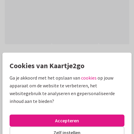
Productinformatie
Cookies van Kaartje2go
Wens iemand een gezegend paasfeest met deze paaskaart
met een gouden tekst 'mijn Verlosser leeft!' met een
Ga je akkoord met het opslaan van
cookies
op jouw
geschilderde zonsopgang op de achtergrond.
apparaat om de website te verbeteren, het
websitegebruik te analyseren en gepersonaliseerde
Alle kaarten zijn helemaal naar wens aan te passen
inhoud aan te bieden?
Paaskaarten
Manique
Christelijk
Accepteren
Formaten en prijzen
Zelf instellen