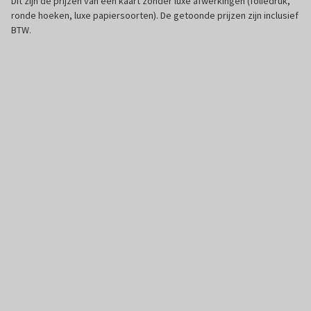
Dit zijn de prijzen van een kaart zonder luxe afwerkingen (foliedruk,
ronde hoeken, luxe papiersoorten). De getoonde prijzen zijn inclusief
BTW.