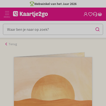
Ga
Webwinkel van het Jaar 2026
naar
de
MENU
inhoud
Terug