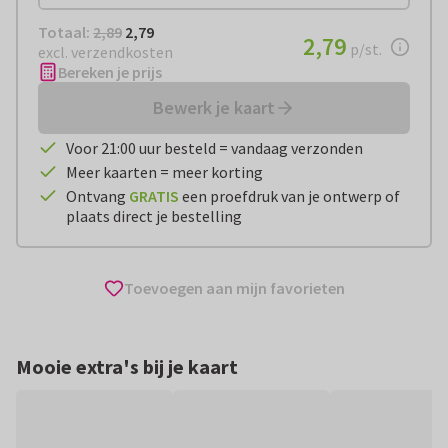
Totaal:
€ 2,79
Totaal:
2,89
2,79
€ 2,79
2,79
per stuk
p/st.
excl. verzendkosten
Bereken je prijs
Bewerk je kaart
Voor 21:00 uur besteld = vandaag verzonden
Meer kaarten = meer korting
Ontvang
GRATIS
een proefdruk van je ontwerp of
plaats direct je bestelling
Toevoegen aan mijn favorieten
Mooie extra's bij je kaart