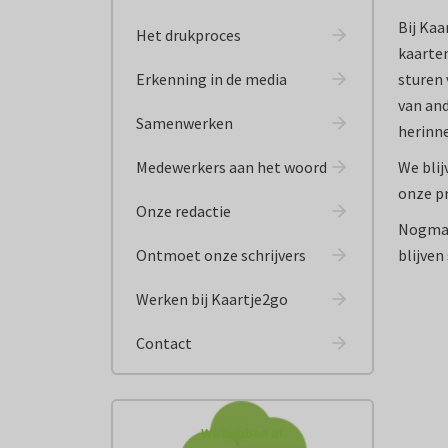
Bij Kaa
Het drukproces
kaarten
Erkenning in de media
sturen 
van and
Samenwerken
herinne
Medewerkers aan het woord
We blij
onze pr
Onze redactie
Nogmaa
Ontmoet onze schrijvers
blijven
Werken bij Kaartje2go
Contact
We hebben al