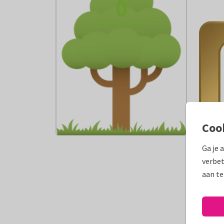
0
bomen geplant!
Coo
Ga je 
verbet
aan te