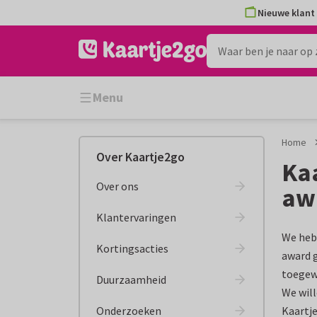
Ga
Ga
Nieuwe klant 
naar
naar
de
het
inhoud
filter
Menu
Home
Over Kaartje2go
Ka
Over ons
awa
Klantervaringen
We hebb
Kortingsacties
award g
toegewi
Duurzaamheid
We will
Onderzoeken
Kaartj