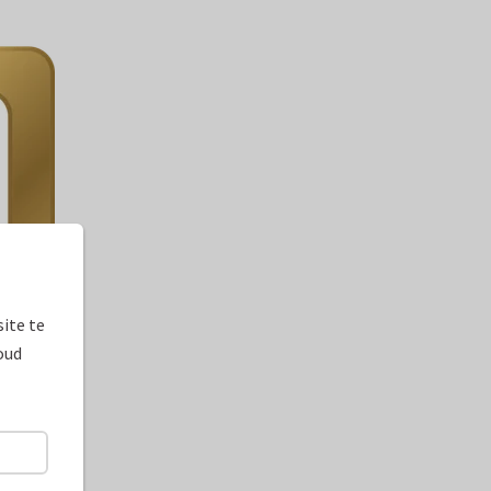
ite te
oud