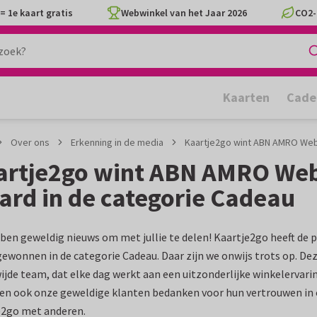
= 1e kaart gratis
Webwinkel van het Jaar 2026
CO2-
Kaarten
Cade
Over ons
Erkenning in de media
Kaartje2go wint ABN AMRO Web
artje2go wint ABN AMRO Web
rd in de categorie Cadeau
en geweldig nieuws om met jullie te delen! Kaartje2go heeft de
ewonnen in de categorie Cadeau. Daar zijn we onwijs trots op. De
jde team, dat elke dag werkt aan een uitzonderlijke winkelervarin
en ook onze geweldige klanten bedanken voor hun vertrouwen in o
e2go met anderen.