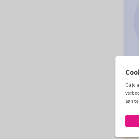
Coo
Ga je 
verbet
aan te