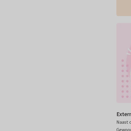
Exter
Naast o
Gewoon 