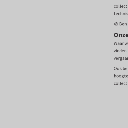
collect
technis
🎨 Ben 
Onze
Waar we
vinden 
vergaar
Ook bez
hoogte 
collect