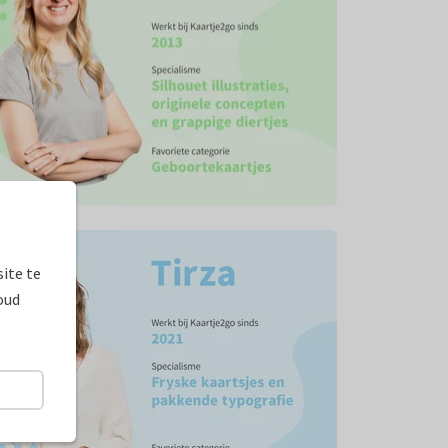
ite te
oud