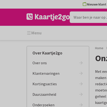
Ga
Ga
Nieuwe klant 
naar
naar
de
het
inhoud
filter
Menu
Home
Over Kaartje2go
On
Over ons
Met een
Klantervaringen
maken w
Kortingsacties
redacti
moeten
Duurzaamheid
geheel 
kaartge
Onderzoeken