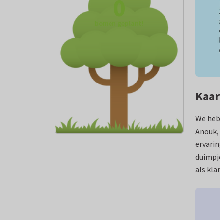
0
bomen geplant!
Kaar
We hebb
Anouk, 
ervarin
duimpje
als kla