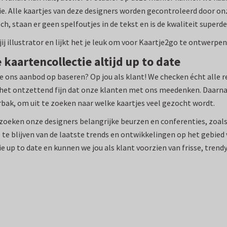
ie. Alle kaartjes van deze designers worden gecontroleerd door on
ch, staan er geen spelfoutjes in de tekst en is de kwaliteit super
jij illustrator en lijkt het je leuk om voor Kaartje2go te ontwerpe
 kaartencollectie altijd up to date
 ons aanbod op baseren? Op jou als klant! We checken écht alle r
het ontzettend fijn dat onze klanten met ons meedenken. Daarnaa
bak, om uit te zoeken naar welke kaartjes veel gezocht wordt.
oeken onze designers belangrijke beurzen en conferenties, zoal
te blijven van de laatste trends en ontwikkelingen op het gebie
ie up to date en kunnen we jou als klant voorzien van frisse, trend