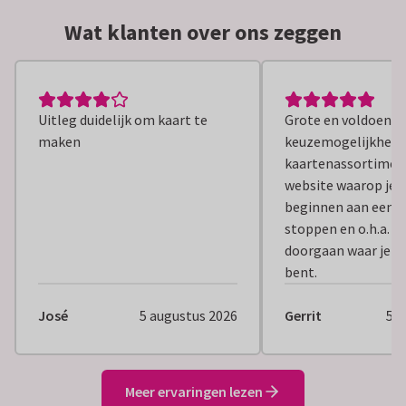
Wat klanten over ons zeggen
Uitleg duidelijk om kaart te
Grote en voldoende
maken
keuzemogelijkheid 
kaartenassortiment
website waarop je 
beginnen aan een k
stoppen en o.h.a. l
doorgaan waar je g
bent.
José
5 augustus 2026
Gerrit
5 a
Meer ervaringen lezen