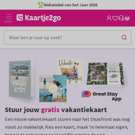
Ga
Ga
Webwinkel van het Jaar 2026
naar
naar
de
het
MENU
inhoud
filter
Stuur jouw
gratis
vakantiekaart
Een mooie vakantiekaart sturen naar het thuisfront was nog
nooit zo makkelijk. Kies een kaart, maak 'm helemaal eigen,
bepaal de ontvanger en klaar! Wij regelen de rest.