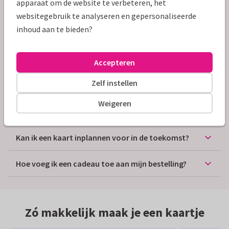
apparaat om de website te verbeteren, het
websitegebruik te analyseren en gepersonaliseerde
Veelgestelde vragen
inhoud aan te bieden?
Hoe kan ik mijn eigen kaart versturen?
Accepteren
Hoe lang is mijn kaart onderweg?
Zelf instellen
Kan ik met Kaartje2go een kaart versturen naar het
Weigeren
buitenland?
Kan ik een kaart inplannen voor in de toekomst?
Hoe voeg ik een cadeau toe aan mijn bestelling?
Zó makkelijk maak je een kaartje