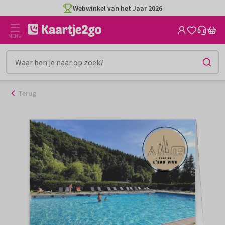
Ga
Webwinkel van het Jaar 2026
naar
de
MENU
inhoud
Terug