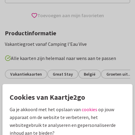
Toevoegen aan mijn favorieten
Productinformatie
Vakantiegroet vanaf Camping l'Eau Vive
Alle kaarten zijn helemaal naar wens aan te passen
Vakantiekaarten
Great Stay
België
Groeten uit...
Specificaties bij deze kaart
Cookies van Kaartje2go
Papiersoort:
Kies uit 6 luxe papiersoorten
Ga je akkoord met het opslaan van
cookies
op jouw
apparaat om de website te verbeteren, het
Envelop:
Witte vensterenvelop
websitegebruik te analyseren en gepersonaliseerde
inhoud aan te bieden?