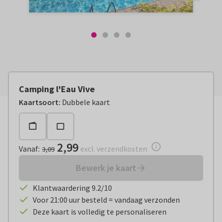
Camping l'Eau Vive
Vanaf:
€ 2,99
excl. verzendkosten
Kaartsoort
:
Dubbele kaart
2,99
Vanaf
:
excl. verzendkosten
3,09
Bewerk je kaart
Klantwaardering 9.2/10
Voor 21:00 uur besteld = vandaag verzonden
Deze kaart is volledig te personaliseren