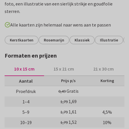
foto, een illustratie van een sierlijk strikje en goudfolie
sterren.
Alle kaarten zijn helemaal naar wens aan te passen
Kerstkaarten
Rosemarijn
Klassiek
Illustratie
Formaten en prijzen
10 x 15 cm
15 x 21 cm
21 x 30 cm
Aantal
Prijs p/s
Korting
Gratis
Proefdruk
0,49
1,69
1–4
1,79
1,61
5–9
4,5%
1,79
1,52
10–19
10%
1,79