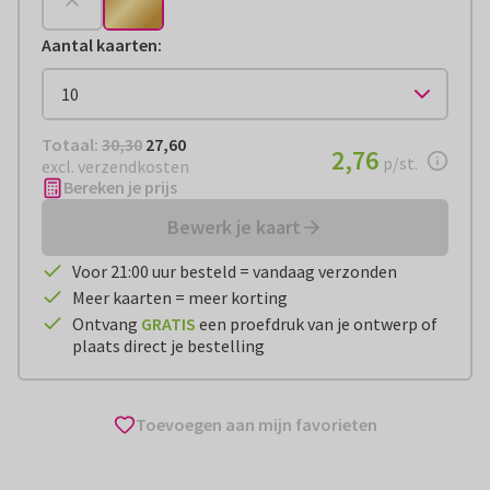
Aantal kaarten
:
Totaal:
€ 27,60
Totaal:
30,30
27,60
€ 2,76
2,76
per stuk
p/st.
excl. verzendkosten
Bereken je prijs
Bewerk je kaart
Voor 21:00 uur besteld = vandaag verzonden
Meer kaarten = meer korting
Ontvang
GRATIS
een proefdruk van je ontwerp of
plaats direct je bestelling
Toevoegen aan mijn favorieten