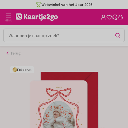
Ga
Webwinkel van het Jaar 2026
naar
de
MENU
inhoud
Terug
Foliedruk
Foliedruk
Foliedruk