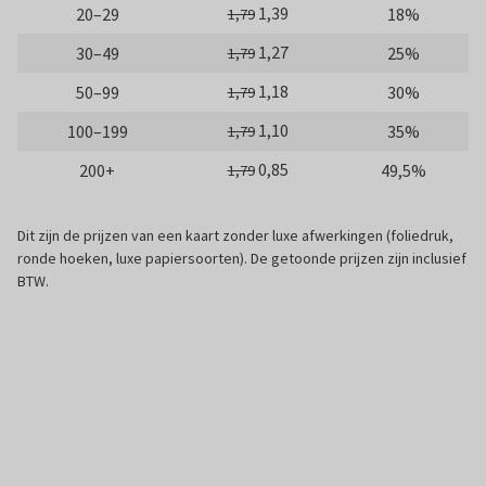
1,39
20–29
18%
1,79
1,27
30–49
25%
1,79
1,18
50–99
30%
1,79
1,10
100–199
35%
1,79
0,85
200+
49,5%
1,79
Dit zijn de prijzen van een kaart zonder luxe afwerkingen (foliedruk,
ronde hoeken, luxe papiersoorten). De getoonde prijzen zijn inclusief
BTW.