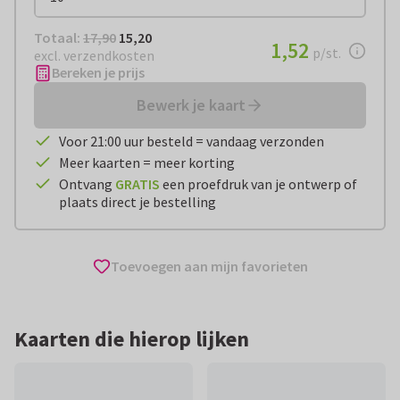
Totaal:
€ 15,20
Totaal:
17,90
15,20
€ 1,52
1,52
per stuk
p/st.
excl. verzendkosten
Bereken je prijs
Bewerk je kaart
Voor 21:00 uur besteld = vandaag verzonden
Meer kaarten = meer korting
Ontvang
GRATIS
een proefdruk van je ontwerp of
plaats direct je bestelling
Toevoegen aan mijn favorieten
Kaarten die hierop lijken