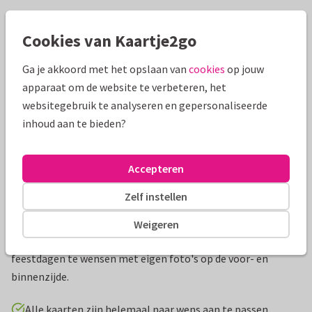
Mooie extra's bij je kaart
Cookies van Kaartje2go
Ga je akkoord met het opslaan van
cookies
op jouw
apparaat om de website te verbeteren, het
websitegebruik te analyseren en gepersonaliseerde
inhoud aan te bieden?
Accepteren
Zelf instellen
Productinformatie
Weigeren
Een stijlvol, persoonlijk kerstkaartje om iedereen fijne
feestdagen te wensen met eigen foto's op de voor- en
binnenzijde.
Alle kaarten zijn helemaal naar wens aan te passen