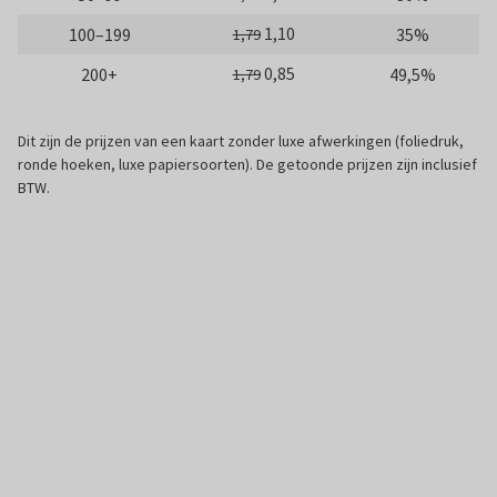
1,10
100–199
35%
1,79
0,85
200+
49,5%
1,79
Dit zijn de prijzen van een kaart zonder luxe afwerkingen (foliedruk,
ronde hoeken, luxe papiersoorten). De getoonde prijzen zijn inclusief
BTW.