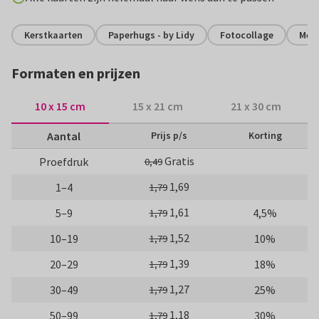
Kerstkaarten
Paperhugs - by Lidy
Fotocollage
Met 
Formaten en prijzen
10 x 15 cm
15 x 21 cm
21 x 30 cm
Aantal
Prijs p/s
Korting
Gratis
Proefdruk
0,49
1,69
1–4
1,79
1,61
5–9
4,5%
1,79
1,52
10–19
10%
1,79
1,39
20–29
18%
1,79
1,27
30–49
25%
1,79
1,18
50–99
30%
1,79