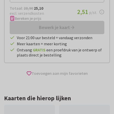
Totaal:
€ 25,10
Totaal:
28,90
25,10
€ 2,51
2,51
per stuk
p/st.
excl. verzendkosten
Bereken je prijs
Bewerk je kaart
Voor 21:00 uur besteld = vandaag verzonden
Meer kaarten = meer korting
Ontvang
GRATIS
een proefdruk van je ontwerp of
plaats direct je bestelling
Toevoegen aan mijn favorieten
Kaarten die hierop lijken