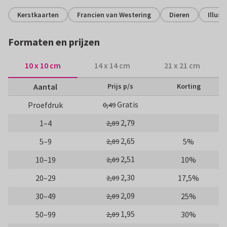
Kerstkaarten
Francien van Westering
Dieren
Illust
Formaten en prijzen
10 x 10 cm
14 x 14 cm
21 x 21 cm
Aantal
Prijs p/s
Korting
Gratis
Proefdruk
0,49
2,79
1–4
2,89
2,65
5–9
5%
2,89
2,51
10–19
10%
2,89
2,30
20–29
17,5%
2,89
2,09
30–49
25%
2,89
1,95
50–99
30%
2,89