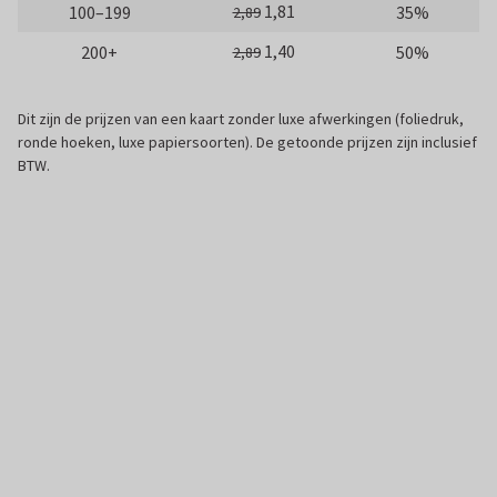
1,81
100–199
35%
2,89
1,40
200+
50%
2,89
Dit zijn de prijzen van een kaart zonder luxe afwerkingen (foliedruk,
ronde hoeken, luxe papiersoorten). De getoonde prijzen zijn inclusief
BTW.