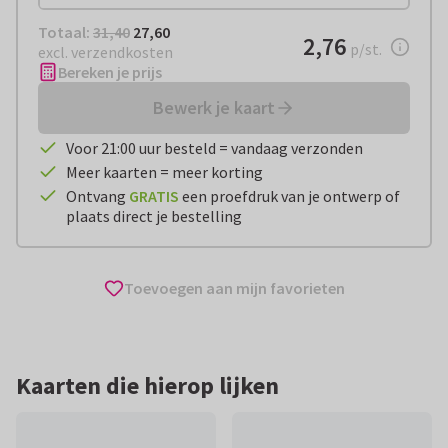
Totaal:
€ 27,60
Totaal:
31,40
27,60
€ 2,76
2,76
per stuk
p/st.
excl. verzendkosten
Bereken je prijs
Bewerk je kaart
Voor 21:00 uur besteld = vandaag verzonden
Meer kaarten = meer korting
Ontvang
GRATIS
een proefdruk van je ontwerp of
plaats direct je bestelling
Toevoegen aan mijn favorieten
Kaarten die hierop lijken