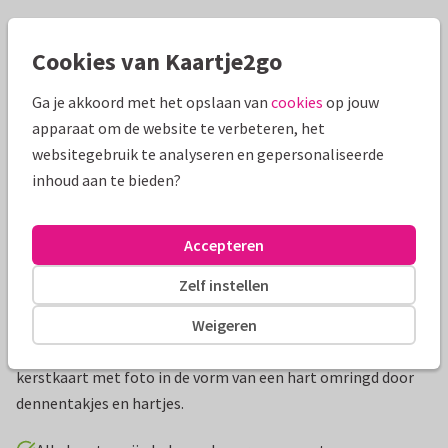
Mooie extra's bij je kaart
Cookies van Kaartje2go
Ga je akkoord met het opslaan van
cookies
op jouw
apparaat om de website te verbeteren, het
websitegebruik te analyseren en gepersonaliseerde
inhoud aan te bieden?
Accepteren
Zelf instellen
Productinformatie
Weigeren
Wens iedereen fijne feestdagen met deze persoonlijke
kerstkaart met foto in de vorm van een hart omringd door
dennentakjes en hartjes.