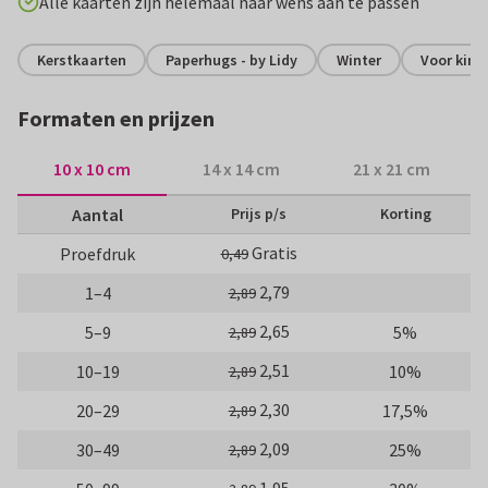
Alle kaarten zijn helemaal naar wens aan te passen
Kerstkaarten
Paperhugs - by Lidy
Winter
Voor kind
Formaten en prijzen
10 x 10 cm
14 x 14 cm
21 x 21 cm
Aantal
Prijs p/s
Korting
Gratis
Proefdruk
0,49
2,79
1–4
2,89
2,65
5–9
5%
2,89
2,51
10–19
10%
2,89
2,30
20–29
17,5%
2,89
2,09
30–49
25%
2,89