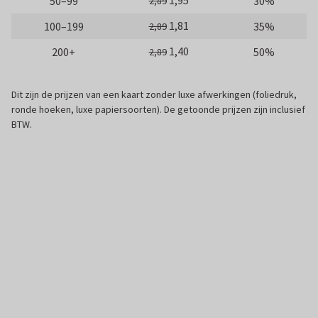
1,95
50–99
30%
2,89
1,81
100–199
35%
2,89
1,40
200+
50%
2,89
Dit zijn de prijzen van een kaart zonder luxe afwerkingen (foliedruk,
ronde hoeken, luxe papiersoorten). De getoonde prijzen zijn inclusief
BTW.