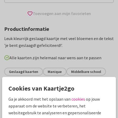
Toevoegen aan mijn favorieten
Productinformatie
Leuk kleurrijk geslaagd kaartje met veel bloemen en de tekst
'je bent geslaagd! gefeliciteerd!'.
Alle kaarten zijn helemaal naar wens aan te passen
Geslaagd kaarten
Manique
Middelbare school
Cookies van Kaartje2go
Specificaties bij deze kaart
Ga je akkoord met het opslaan van
cookies
op jouw
Papiersoort:
Kies uit 6 luxe papiersoorten
apparaat om de website te verbeteren, het
websitegebruik te analyseren en gepersonaliseerde
Envelop:
Witte vensterenvelop