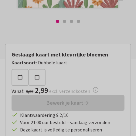
Geslaagd kaart met kleurrijke bloemen
Vanaf:
€ 2,99
excl. verzendkosten
Kaartsoort
:
Dubbele kaart
2,99
Vanaf
:
excl. verzendkosten
3,09
Bewerk je kaart
Klantwaardering 9.2/10
Voor 21:00 uur besteld = vandaag verzonden
Deze kaart is volledig te personaliseren