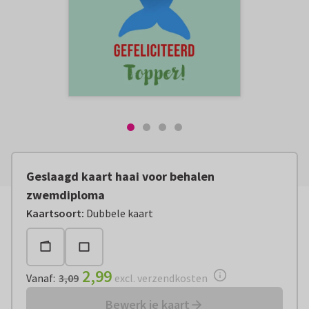
Geslaagd kaart haai voor behalen
zwemdiploma
Vanaf:
€ 2,99
excl. verzendkosten
Kaartsoort
:
Dubbele kaart
2,99
Vanaf
:
3,09
excl. verzendkosten
Bewerk je kaart