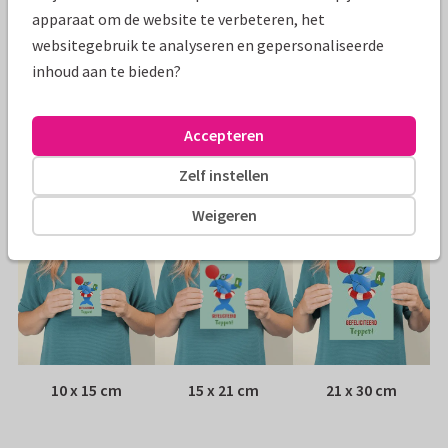
Specificaties bij deze kaart
apparaat om de website te verbeteren, het
websitegebruik te analyseren en gepersonaliseerde
Papiersoort:
Kies uit 6 luxe papiersoorten
inhoud aan te bieden?
Envelop:
Witte vensterenvelop
Accepteren
Adres:
Achterop de kaart
Zelf instellen
Formaten
Weigeren
10 x 15 cm
15 x 21 cm
21 x 30 cm