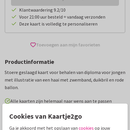
Klantwaardering 9.2/10
Voor 21:00 uur besteld = vandaag verzonden
Deze kaart is volledig te personaliseren
Toevoegen aan mijn favorieten
Productinformatie
Stoere geslaagd kaart voor behalen van diploma voor jongen
met illustratie van een haai met zwemband, duikbril en rode
ballon.
Alle kaarten zijn helemaal naar wens aan te passen
Cookies van Kaartje2go
Geslaagd kaarten
Linspiration
Zwemdiploma
Ga je akkoord met het opslaan van
cookies
op jouw