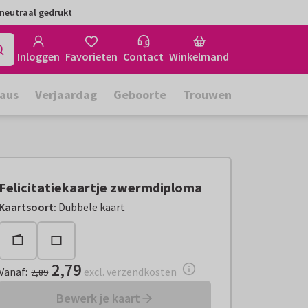
neutraal gedrukt
Inloggen
Favorieten
Contact
Winkelmand
aus
Verjaardag
Geboorte
Trouwen
Felicitatiekaartje zwermdiploma
Vanaf:
€ 2,79
excl. verzendkosten
Kaartsoort
:
Dubbele kaart
2,79
Vanaf
:
excl. verzendkosten
2,89
Bewerk je kaart