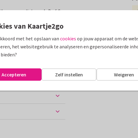
n/haar zwemdiploma A, B of C.
uikbril en zwemvliezen.
kies van Kaartje2go
assen
akkoord met het opslaan van
cookies
op jouw apparaat om de webs
eren, het websitegebruik te analyseren en gepersonaliseerde inh
ploma
 bieden?
Accepteren
Zelf instellen
Weigeren
ten