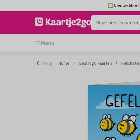
Ga
Nieuwe klant 
naar
de
inhoud
Menu
Terug
Home
Geslaagd kaarten
Felicitat