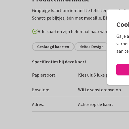
Grappige kaart om iemand te feliciteren met zij
Schattige bijtjes, één met medaille. Bijtje met d
Coo
Alle kaarten zijn helemaal naar wens aan te p
Ga je 
verbet
Geslaagd kaarten
deBos Design
Zwemdi
aan te
Specificaties bij deze kaart
Papiersoort:
Kies uit 6 luxe papiersoor
Envelop:
Witte vensterenvelop
Adres:
Achterop de kaart