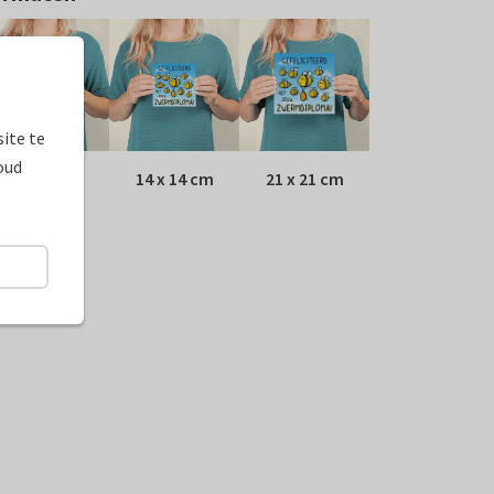
ite te
oud
10 x 10 cm
14 x 14 cm
21 x 21 cm