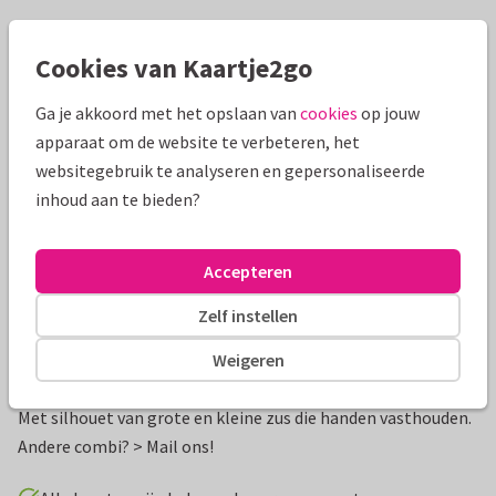
Mooie extra's bij je kaart
Cookies van Kaartje2go
Ga je akkoord met het opslaan van
cookies
op jouw
apparaat om de website te verbeteren, het
websitegebruik te analyseren en gepersonaliseerde
inhoud aan te bieden?
Accepteren
Zelf instellen
Productinformatie
Weigeren
Lief en stijlvol waterverf geboortekaartje voor een zusje.
Met silhouet van grote en kleine zus die handen vasthouden.
Andere combi? > Mail ons!