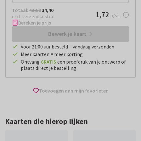
Totaal:
€ 34,40
Totaal:
43,80
34,40
€ 1,72
1,72
per stuk
p/st.
excl. verzendkosten
Bereken je prijs
Bewerk je kaart
Voor 21:00 uur besteld = vandaag verzonden
Meer kaarten = meer korting
Ontvang
GRATIS
een proefdruk van je ontwerp of
plaats direct je bestelling
Toevoegen aan mijn favorieten
Kaarten die hierop lijken