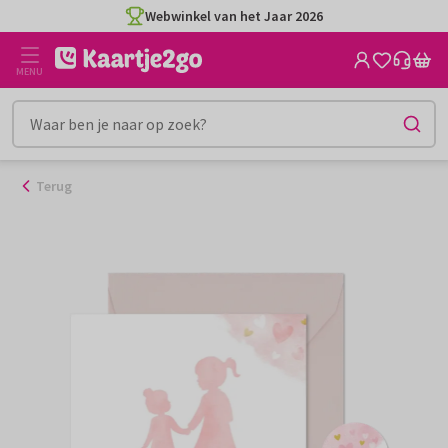
Ga
Webwinkel van het Jaar 2026
naar
de
MENU
inhoud
Terug