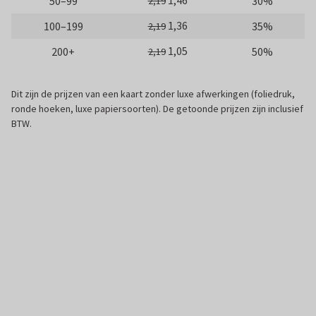
1,46
50–99
30%
2,19
1,36
100–199
35%
2,19
1,05
200+
50%
2,19
Dit zijn de prijzen van een kaart zonder luxe afwerkingen (foliedruk,
ronde hoeken, luxe papiersoorten). De getoonde prijzen zijn inclusief
BTW.