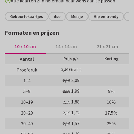
Alle kaarten zijn helemaal naar wens aan te passen
Geboortekaartjes
ilse
Meisje
Hip en trendy
Si
Formaten en prijzen
10 x 10 cm
14 x 14 cm
21 x 21 cm
Aantal
Prijs p/s
Korting
Gratis
Proefdruk
0,49
2,09
1–4
2,19
1,99
5–9
5%
2,19
1,88
10–19
10%
2,19
1,72
20–29
17,5%
2,19
1,57
30–49
25%
2,19