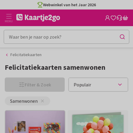
Ga
Ga
naar
naar
de
het
MENU
inhoud
filter
Felicitatiekaarten
Felicitatiekaarten samenwonen
Filter & Zoek
Samenwonen