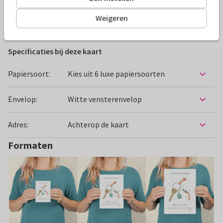
Weigeren
Felicitatiekaarten
Papercute
Nieuwe woning
Same
Specificaties bij deze kaart
Papiersoort:
Kies uit 6 luxe papiersoorten
Envelop:
Witte vensterenvelop
Adres:
Achterop de kaart
Formaten