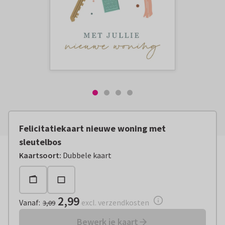
Felicitatiekaart nieuwe woning met
sleutelbos
Vanaf:
€ 2,99
excl. verzendkosten
Kaartsoort
:
Dubbele kaart
2,99
Vanaf
:
excl. verzendkosten
3,09
Bewerk je kaart