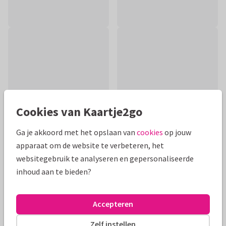
Cookies van Kaartje2go
Ga je akkoord met het opslaan van
cookies
op jouw
apparaat om de website te verbeteren, het
websitegebruik te analyseren en gepersonaliseerde
Productinformatie
inhoud aan te bieden?
Trendy kaartje met getekende sleutelbos om iemand te
feliciteren met een nieuw stekje.
Accepteren
Alle kaarten zijn helemaal naar wens aan te passen
Zelf instellen