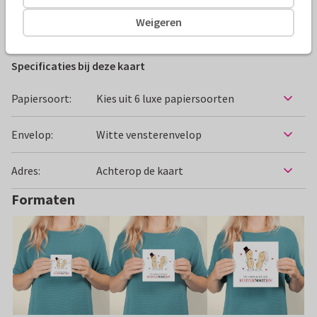
Weigeren
Felicitatiekaarten
Kaartjeswinkel van Romée
Getrouwd
Specificaties bij deze kaart
Papiersoort:
Kies uit 6 luxe papiersoorten
Envelop:
Witte vensterenvelop
Adres:
Achterop de kaart
Formaten