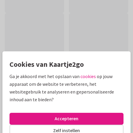
Cookies van Kaartje2go
Ga je akkoord met het opslaan van
cookies
op jouw
apparaat om de website te verbeteren, het
websitegebruik te analyseren en gepersonaliseerde
Productinformatie
inhoud aan te bieden?
Wens een stel dat pas getrouwd is al het geluk en liefde met
deze leuke kaart.
Accepteren
Alle kaarten zijn helemaal naar wens aan te passen
Zelf instellen