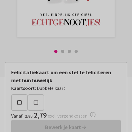
Felicitatiekaart om een stel te feliciteren
met hun huwelijk
Vanaf:
€ 2,79
excl. verzendkosten
Kaartsoort
:
Dubbele kaart
2,79
Vanaf
:
excl. verzendkosten
2,89
Bewerk je kaart