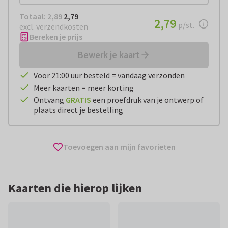
Totaal:
€ 2,79
Totaal:
2,89
2,79
€ 2,79
2,79
per stuk
p/st.
excl. verzendkosten
Bereken je prijs
Bewerk je kaart
Voor 21:00 uur besteld = vandaag verzonden
Meer kaarten = meer korting
Ontvang
GRATIS
een proefdruk van je ontwerp of
plaats direct je bestelling
Toevoegen aan mijn favorieten
Kaarten die hierop lijken