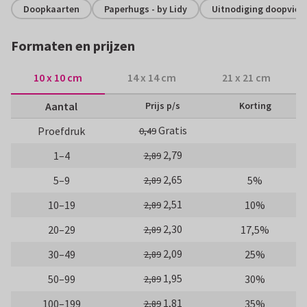
Doopkaarten
Paperhugs - by Lidy
Uitnodiging doopvier
Formaten en prijzen
10 x 10 cm
14 x 14 cm
21 x 21 cm
Aantal
Prijs p/s
Korting
Gratis
Proefdruk
0,49
2,79
1–4
2,89
2,65
5–9
5%
2,89
2,51
10–19
10%
2,89
2,30
20–29
17,5%
2,89
2,09
30–49
25%
2,89
1,95
50–99
30%
2,89
1,81
100–199
35%
2,89