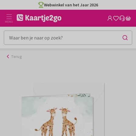
Ga
Webwinkel van het Jaar 2026
naar
de
MENU
inhoud
Terug