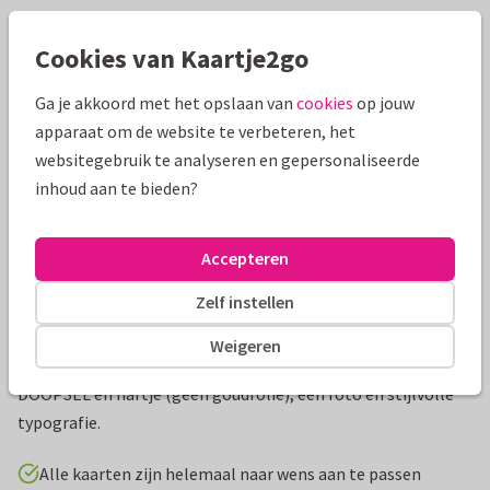
Mooie extra's bij je kaart
Cookies van Kaartje2go
Ga je akkoord met het opslaan van
cookies
op jouw
apparaat om de website te verbeteren, het
websitegebruik te analyseren en gepersonaliseerde
inhoud aan te bieden?
Accepteren
Zelf instellen
Productinformatie
Weigeren
Stijlvol, simpel staand doopkaartje met een gouden
DOOPSEL en hartje (geen goudfolie), een foto en stijlvolle
typografie.
Alle kaarten zijn helemaal naar wens aan te passen