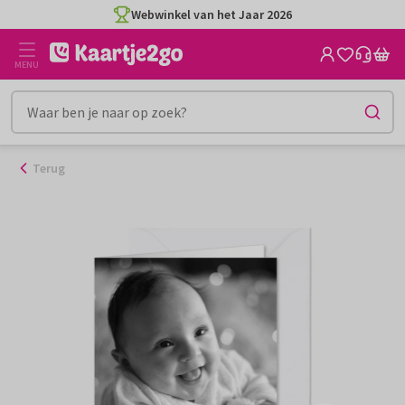
Ga
Webwinkel van het Jaar 2026
naar
de
MENU
inhoud
Terug