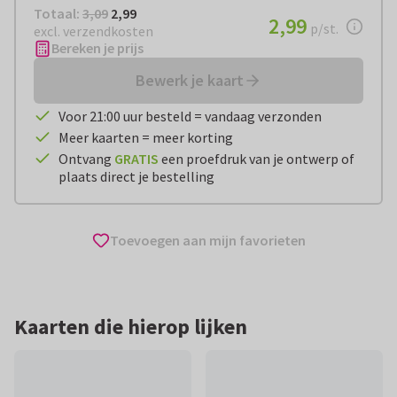
Totaal:
€ 2,99
Totaal:
3,09
2,99
€ 2,99
2,99
per stuk
p/st.
excl. verzendkosten
Bereken je prijs
Bewerk je kaart
Voor 21:00 uur besteld = vandaag verzonden
Meer kaarten = meer korting
Ontvang
GRATIS
een proefdruk van je ontwerp of
plaats direct je bestelling
Toevoegen aan mijn favorieten
Kaarten die hierop lijken