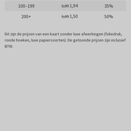
1,94
100–199
35%
3,09
1,50
200+
50%
3,09
Dit zijn de prijzen van een kaart zonder luxe afwerkingen (foliedruk,
ronde hoeken, luxe papiersoorten). De getoonde prijzen zijn inclusief
BTW.