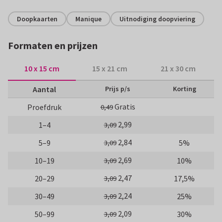
Doopkaarten
Manique
Uitnodiging doopviering
Formaten en prijzen
10 x 15 cm
15 x 21 cm
21 x 30 cm
Aantal
Prijs p/s
Korting
Gratis
Proefdruk
0,49
2,99
1–4
3,09
2,84
5–9
5%
3,09
2,69
10–19
10%
3,09
2,47
20–29
17,5%
3,09
2,24
30–49
25%
3,09
2,09
50–99
30%
3,09