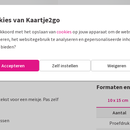
kies van Kaartje2go
akkoord met het opslaan van
cookies
op jouw apparaat om de webs
eren, het websitegebruik te analyseren en gepersonaliseerde inh
 bieden?
Accepteren
Zelf instellen
Weigeren
Formaten en 
ekst voor een meisje. Pas zelf
10 x 15 cm
Aantal
assen
Proefdruk