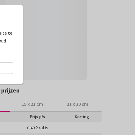
ite te
oud
prijzen
15 x 21 cm
21 x 30 cm
Prijs p/s
Korting
Gratis
0,49