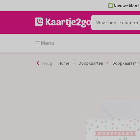
Ga
Nieuwe klant 
naar
de
inhoud
Menu
Terug
Home
Doopkaarten
Doopkaart min