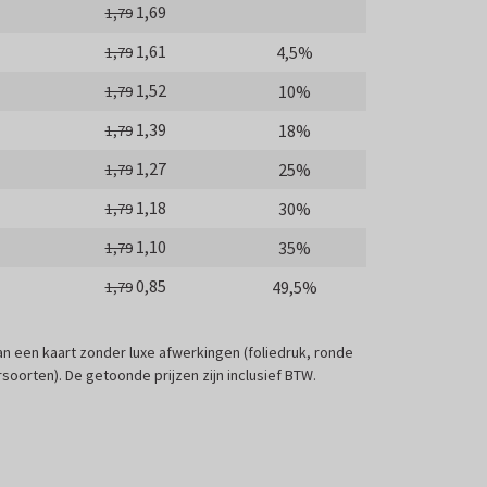
1,69
1,79
1,61
4,5%
1,79
1,52
10%
1,79
1,39
18%
1,79
1,27
25%
1,79
1,18
30%
1,79
1,10
35%
1,79
0,85
49,5%
1,79
 van een kaart zonder luxe afwerkingen (foliedruk, ronde
soorten). De getoonde prijzen zijn inclusief BTW.