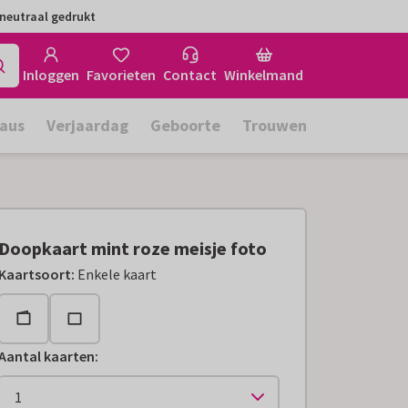
neutraal gedrukt
Inloggen
Favorieten
Contact
Winkelmand
aus
Verjaardag
Geboorte
Trouwen
Doopkaart mint roze meisje foto
Kaartsoort
:
Enkele kaart
Aantal kaarten
: