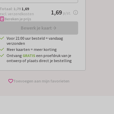
Totaal:
€ 1,69
Totaal:
1,79
1,69
€ 1,69
1,69
per stuk
p/st.
excl. verzendkosten
Bereken je prijs
Bewerk je kaart
Voor 21:00 uur besteld = vandaag
verzonden
Meer kaarten = meer korting
Ontvang
GRATIS
een proefdruk van je
ontwerp of plaats direct je bestelling
Toevoegen aan mijn favorieten