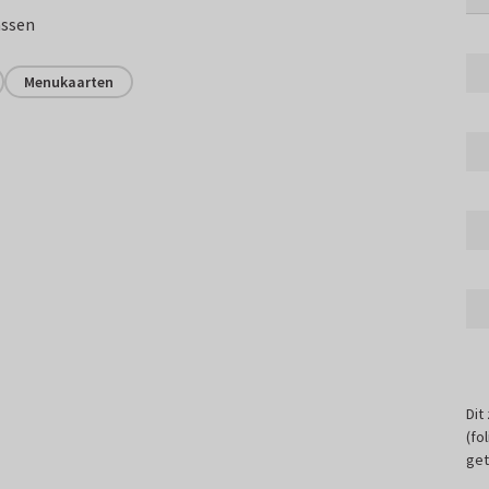
assen
Menukaarten
Dit
(fo
get