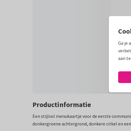
Coo
Ga je 
verbet
aan te
Productinformatie
Een stijlvol menukaartje voor de eerste commun
donkergroene achtergrond, donkere cirkel en een