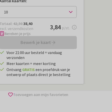
Aantal kaarten
:
Totaal:
€ 38,40
Totaal:
42,30
38,40
€ 3,84
3,84
per stuk
p/st.
excl. verzendkosten
Bereken je prijs
Bewerk je kaart
Voor 21:00 uur besteld = vandaag
verzonden
Meer kaarten = meer korting
Ontvang
GRATIS
een proefdruk van je
ontwerp of plaats direct je bestelling
Toevoegen aan mijn favorieten