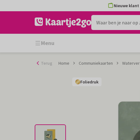
Ga
Nieuwe klant 
naar
de
inhoud
Menu
Terug
Home
Communiekaarten
Waterver
Foliedruk
Foliedruk
Foliedruk