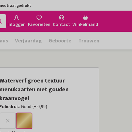
neutraal gedrukt
Inloggen
Favorieten
Contact
Winkelmand
aus
Verjaardag
Geboorte
Trouwen
Waterverf groen textuur
menukaarten met gouden
kraanvogel
Foliedruk
:
Goud
(
+
0,99
)
+
€ 0,99