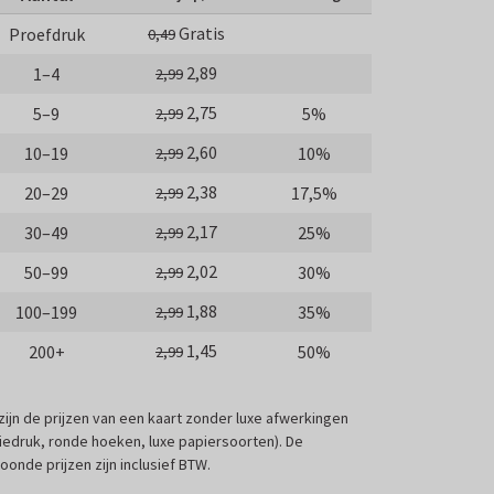
Gratis
Proefdruk
0,49
2,89
1–4
2,99
2,75
5–9
5%
2,99
2,60
10–19
10%
2,99
2,38
20–29
17,5%
2,99
2,17
30–49
25%
2,99
2,02
50–99
30%
2,99
1,88
100–199
35%
2,99
1,45
200+
50%
2,99
 zijn de prijzen van een kaart zonder luxe afwerkingen
liedruk, ronde hoeken, luxe papiersoorten). De
oonde prijzen zijn inclusief BTW.