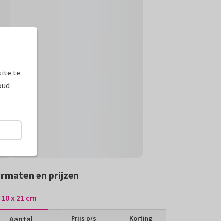
ite te
oud
rmaten en prijzen
10 x 21 cm
Aantal
Prijs p/s
Korting