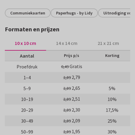
Communiekaarten
Paperhugs - by Lidy
Uitnodiging vor
Formaten en prijzen
10 x 10 cm
14 x 14 cm
21 x 21 cm
Aantal
Prijs p/s
Korting
Gratis
Proefdruk
0,49
2,79
1–4
2,89
2,65
5–9
5%
2,89
2,51
10–19
10%
2,89
2,30
20–29
17,5%
2,89
2,09
30–49
25%
2,89
1,95
50–99
30%
2,89