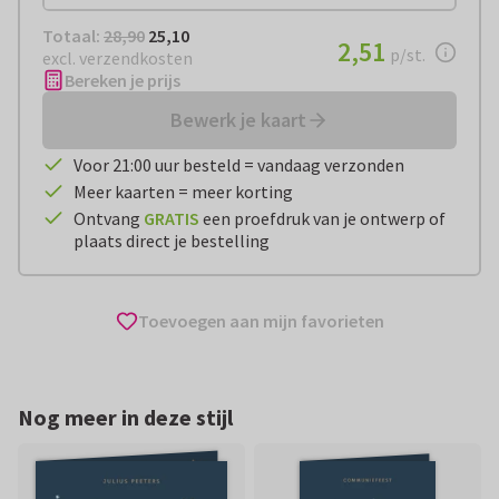
Totaal:
€ 25,10
Totaal:
28,90
25,10
€ 2,51
2,51
per stuk
p/st.
excl. verzendkosten
Bereken je prijs
Bewerk je kaart
Voor 21:00 uur besteld = vandaag verzonden
Meer kaarten = meer korting
Ontvang
GRATIS
een proefdruk van je ontwerp of
plaats direct je bestelling
Toevoegen aan mijn favorieten
Nog meer in deze stijl