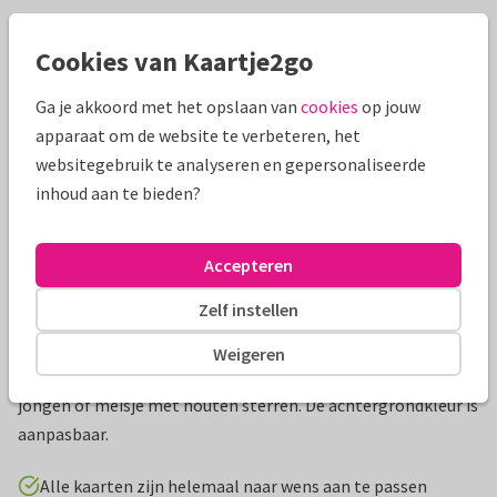
Mooie extra's bij je kaart
Cookies van Kaartje2go
Ga je akkoord met het opslaan van
cookies
op jouw
apparaat om de website te verbeteren, het
websitegebruik te analyseren en gepersonaliseerde
inhoud aan te bieden?
Accepteren
Zelf instellen
Productinformatie
Weigeren
Stijlvolle uitnodigingskaart voor een vormsel voor een
jongen of meisje met houten sterren. De achtergrondkleur is
aanpasbaar.
Alle kaarten zijn helemaal naar wens aan te passen