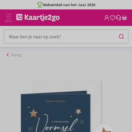
Ga
Webwinkel van het Jaar 2026
naar
de
MENU
inhoud
Terug