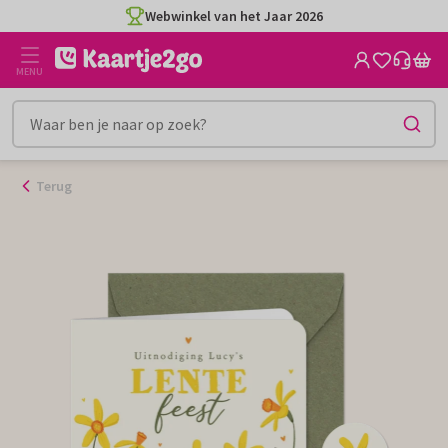
Ga
Webwinkel van het Jaar 2026
naar
de
MENU
inhoud
Terug