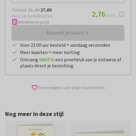
Totaal:
€ 27,60
Totaal:
31,40
27,60
€ 2,76
2,76
per stuk
p/st.
excl. verzendkosten
Bereken je prijs
Bewerk je kaart
Voor 21:00 uur besteld = vandaag verzonden
Meer kaarten = meer korting
Ontvang
GRATIS
een proefdruk van je ontwerp of
plaats direct je bestelling
Toevoegen aan mijn favorieten
Nog meer in deze stijl