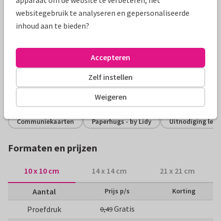
websitegebruik te analyseren en gepersonaliseerde
inhoud aan te bieden?
Productinformatie
Een vrolijk en fleurig uitnodigingskaartje voor een
Accepteren
lentefeest met gele narcissen en eigen foto aan de
binnenzijde.
Zelf instellen
Alle kaarten zijn helemaal naar wens aan te passen
Weigeren
Communiekaarten
Paperhugs - by Lidy
Uitnodiging lent
Formaten en prijzen
10 x 10 cm
14 x 14 cm
21 x 21 cm
Aantal
Prijs p/s
Korting
Gratis
Proefdruk
0,49