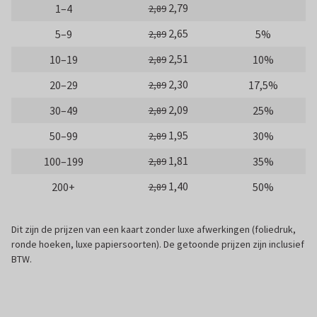
2,79
1–4
2,89
2,65
5–9
5%
2,89
2,51
10–19
10%
2,89
2,30
20–29
17,5%
2,89
2,09
30–49
25%
2,89
1,95
50–99
30%
2,89
1,81
100–199
35%
2,89
1,40
200+
50%
2,89
Dit zijn de prijzen van een kaart zonder luxe afwerkingen (foliedruk,
ronde hoeken, luxe papiersoorten). De getoonde prijzen zijn inclusief
BTW.