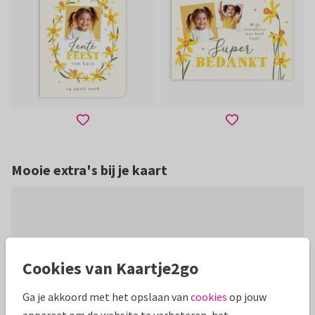
Mooie extra's bij je kaart
Cookies van Kaartje2go
Ga je akkoord met het opslaan van
cookies
op jouw
apparaat om de website te verbeteren, het