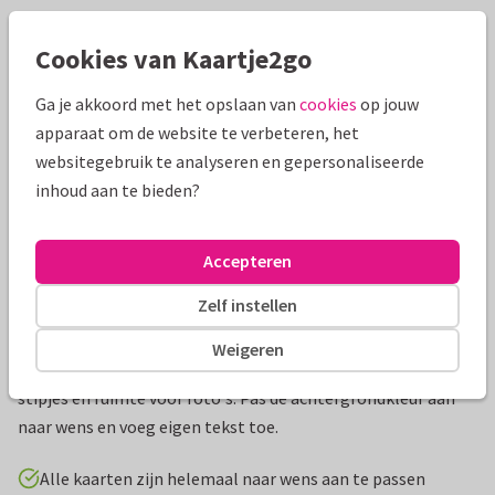
Mooie extra's bij je kaart
Cookies van Kaartje2go
Ga je akkoord met het opslaan van
cookies
op jouw
apparaat om de website te verbeteren, het
websitegebruik te analyseren en gepersonaliseerde
inhoud aan te bieden?
Accepteren
Zelf instellen
Productinformatie
Weigeren
Uitnodiging voor lentefeest of communie met een panter,
stipjes en ruimte voor foto's. Pas de achtergrondkleur aan
naar wens en voeg eigen tekst toe.
Alle kaarten zijn helemaal naar wens aan te passen