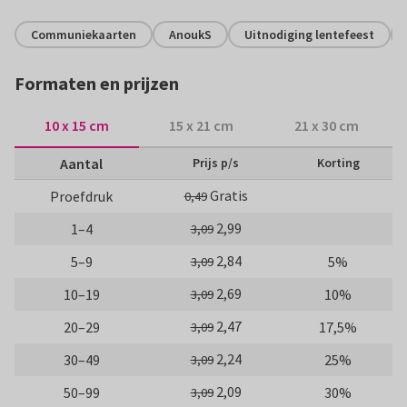
Communiekaarten
AnoukS
Uitnodiging lentefeest
Formaten en prijzen
10 x 15 cm
15 x 21 cm
21 x 30 cm
Aantal
Prijs p/s
Korting
Gratis
Proefdruk
0,49
2,99
1–4
3,09
2,84
5–9
5%
3,09
2,69
10–19
10%
3,09
2,47
20–29
17,5%
3,09
2,24
30–49
25%
3,09
2,09
50–99
30%
3,09