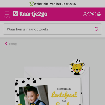
Ga
Webwinkel van het Jaar 2026
naar
de
MENU
inhoud
Terug