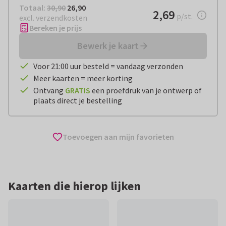
Totaal:
€ 26,90
Totaal:
30,90
26,90
€ 2,69
2,69
per stuk
p/st.
excl. verzendkosten
Bereken je prijs
Bewerk je kaart
Voor 21:00 uur besteld = vandaag verzonden
Meer kaarten = meer korting
Ontvang
GRATIS
een proefdruk van je ontwerp of
plaats direct je bestelling
Toevoegen aan mijn favorieten
Kaarten die hierop lijken