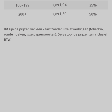
1,94
100–199
35%
3,09
1,50
200+
50%
3,09
Dit zijn de prijzen van een kaart zonder luxe afwerkingen (foliedruk,
ronde hoeken, luxe papiersoorten). De getoonde prijzen zijn inclusief
BTW.