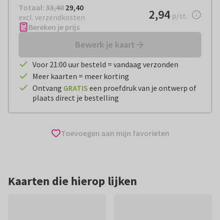
Totaal:
€ 29,40
Totaal:
33,40
29,40
€ 2,94
2,94
per stuk
p/st.
excl. verzendkosten
Bereken je prijs
Bewerk je kaart
Voor 21:00 uur besteld = vandaag verzonden
Meer kaarten = meer korting
Ontvang
GRATIS
een proefdruk van je ontwerp of
plaats direct je bestelling
Toevoegen aan mijn favorieten
Kaarten die hierop lijken