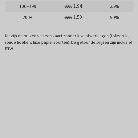
1,94
100–199
35%
3,09
1,50
200+
50%
3,09
Dit zijn de prijzen van een kaart zonder luxe afwerkingen (foliedruk,
ronde hoeken, luxe papiersoorten). De getoonde prijzen zijn inclusief
BTW.