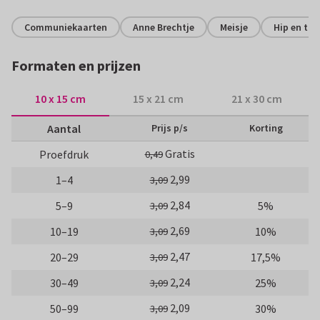
Communiekaarten
Anne Brechtje
Meisje
Hip en tre
Formaten en prijzen
10 x 15 cm
15 x 21 cm
21 x 30 cm
Aantal
Prijs p/s
Korting
Gratis
Proefdruk
0,49
2,99
1–4
3,09
2,84
5–9
5%
3,09
2,69
10–19
10%
3,09
2,47
20–29
17,5%
3,09
2,24
30–49
25%
3,09
2,09
50–99
30%
3,09