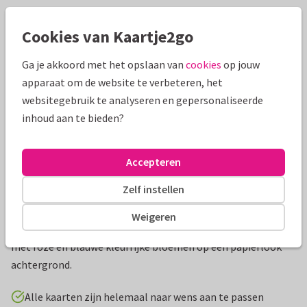
Mooie extra's bij je kaart
Cookies van Kaartje2go
Ga je akkoord met het opslaan van
cookies
op jouw
apparaat om de website te verbeteren, het
websitegebruik te analyseren en gepersonaliseerde
inhoud aan te bieden?
Accepteren
Zelf instellen
Productinformatie
Weigeren
Hippe uitnodiging voor een eerste communie van een meisje,
met roze en blauwe kleurrijke bloemen op een papierlook
achtergrond.
Alle kaarten zijn helemaal naar wens aan te passen