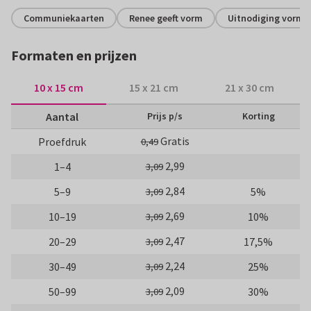
Communiekaarten
Renee geeft vorm
Uitnodiging vorms
Formaten en prijzen
10 x 15 cm
15 x 21 cm
21 x 30 cm
Aantal
Prijs p/s
Korting
Gratis
Proefdruk
0,49
2,99
1–4
3,09
2,84
5–9
5%
3,09
2,69
10–19
10%
3,09
2,47
20–29
17,5%
3,09
2,24
30–49
25%
3,09
2,09
50–99
30%
3,09