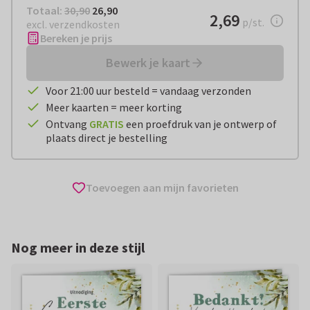
Totaal:
€ 26,90
Totaal:
30,90
26,90
€ 2,69
2,69
per stuk
p/st.
excl. verzendkosten
Bereken je prijs
Bewerk je kaart
Voor 21:00 uur besteld = vandaag verzonden
Meer kaarten = meer korting
Ontvang
GRATIS
een proefdruk van je ontwerp of
plaats direct je bestelling
Toevoegen aan mijn favorieten
Nog meer in deze stijl