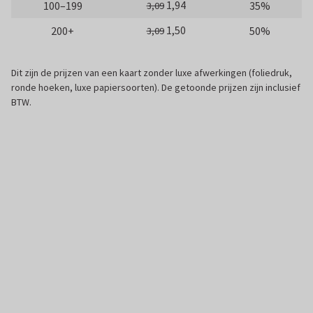
1,94
100–199
35%
3,09
1,50
200+
50%
3,09
Dit zijn de prijzen van een kaart zonder luxe afwerkingen (foliedruk,
ronde hoeken, luxe papiersoorten). De getoonde prijzen zijn inclusief
BTW.