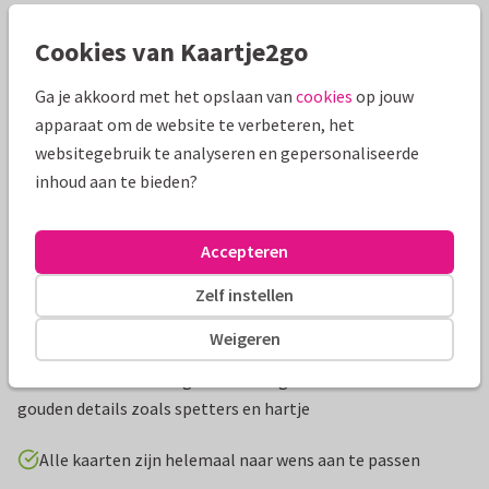
Mooie extra's bij je kaart
Cookies van Kaartje2go
Ga je akkoord met het opslaan van
cookies
op jouw
apparaat om de website te verbeteren, het
websitegebruik te analyseren en gepersonaliseerde
inhoud aan te bieden?
Accepteren
Zelf instellen
Productinformatie
Weigeren
Trendy, stijlvolle uitnodiging vormsel geïllustreerde
bladeren watercolour groentinten gecombineerd met kleine
gouden details zoals spetters en hartje
Alle kaarten zijn helemaal naar wens aan te passen