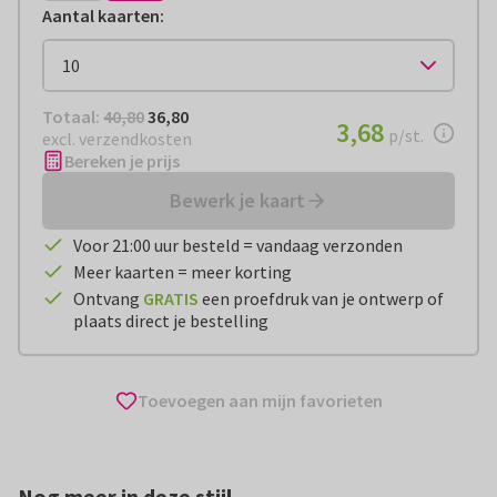
Aantal kaarten
:
Totaal:
€ 36,80
Totaal:
40,80
36,80
€ 3,68
3,68
per stuk
p/st.
excl. verzendkosten
Bereken je prijs
Bewerk je kaart
Voor 21:00 uur besteld = vandaag verzonden
Meer kaarten = meer korting
Ontvang
GRATIS
een proefdruk van je ontwerp of
plaats direct je bestelling
Toevoegen aan mijn favorieten
Nog meer in deze stijl