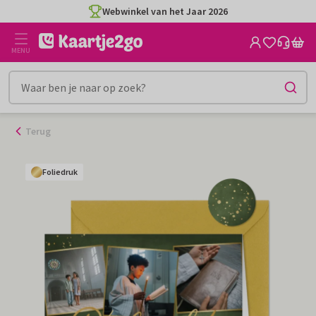
Ga
Webwinkel van het Jaar 2026
naar
de
MENU
inhoud
Terug
Foliedruk
Foliedruk
Foliedruk
Foliedruk
Foliedruk