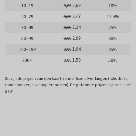
2,69
10–19
10%
3,09
2,47
20–29
17,5%
3,09
2,24
30–49
25%
3,09
2,09
50–99
30%
3,09
1,94
100–199
35%
3,09
1,50
200+
50%
3,09
Dit zijn de prijzen van een kaart zonder luxe afwerkingen (foliedruk,
ronde hoeken, luxe papiersoorten). De getoonde prijzen zijn inclusief
BTW.