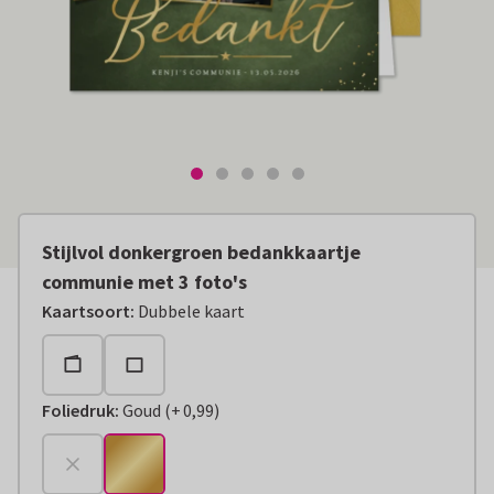
Stijlvol donkergroen bedankkaartje
communie met 3 foto's
Kaartsoort
:
Dubbele kaart
Foliedruk
:
Goud
(
+
0,99
)
+
€ 0,99