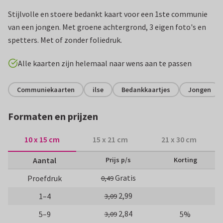
Stijlvolle en stoere bedankt kaart voor een 1ste communie
van een jongen. Met groene achtergrond, 3 eigen foto's en
spetters. Met of zonder foliedruk.
Alle kaarten zijn helemaal naar wens aan te passen
Communiekaarten
ilse
Bedankkaartjes
Jongen
Formaten en prijzen
10 x 15 cm
15 x 21 cm
21 x 30 cm
Aantal
Prijs p/s
Korting
Gratis
Proefdruk
0,49
2,99
1–4
3,09
2,84
5–9
5%
3,09