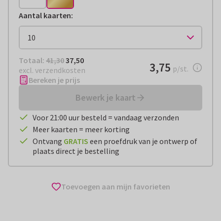
Aantal kaarten
:
Totaal:
€ 37,50
Totaal:
41,30
37,50
€ 3,75
3,75
per stuk
p/st.
excl. verzendkosten
Bereken je prijs
Bewerk je kaart
Voor 21:00 uur besteld = vandaag verzonden
Meer kaarten = meer korting
Ontvang
GRATIS
een proefdruk van je ontwerp of
plaats direct je bestelling
Toevoegen aan mijn favorieten