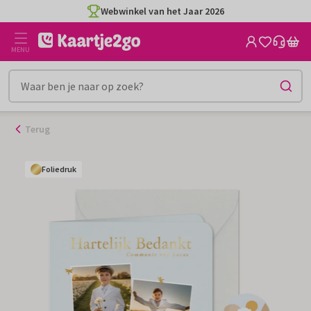
Ga
Webwinkel van het Jaar 2026
naar
de
MENU
inhoud
Terug
Foliedruk
Foliedruk
Foliedruk
Foliedruk
Foliedruk