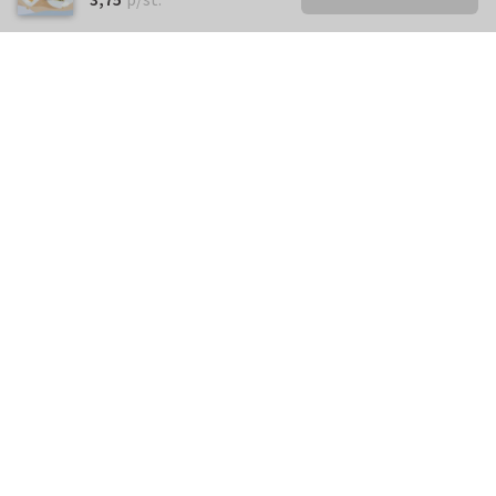
Kunnen we je ergens mee
helpen?
Neem gerust contact met ons op.
info@kaartje2go.nl
Meestgestelde vragen
Klantenservice
Over
Kaartje2go