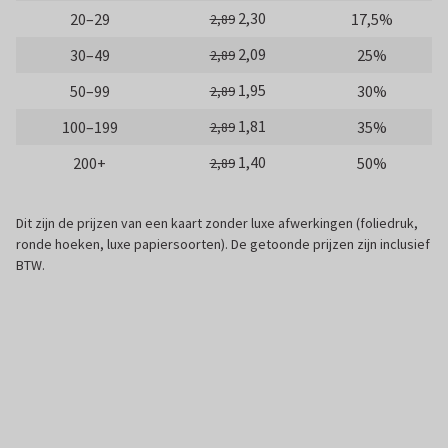
2,30
20–29
17,5%
2,89
2,09
30–49
25%
2,89
1,95
50–99
30%
2,89
1,81
100–199
35%
2,89
1,40
200+
50%
2,89
Dit zijn de prijzen van een kaart zonder luxe afwerkingen (foliedruk,
ronde hoeken, luxe papiersoorten). De getoonde prijzen zijn inclusief
BTW.