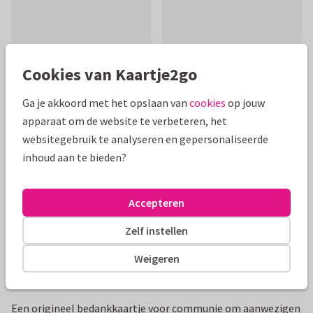
Cookies van Kaartje2go
Mooie extra's bij je kaart
Ga je akkoord met het opslaan van
cookies
op jouw
apparaat om de website te verbeteren, het
websitegebruik te analyseren en gepersonaliseerde
inhoud aan te bieden?
Accepteren
Zelf instellen
Weigeren
Productinformatie
Een origineel bedankkaartje voor communie om aanwezigen