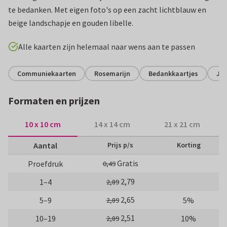
te bedanken. Met eigen foto's op een zacht lichtblauw en
beige landschapje en gouden libelle.
Alle kaarten zijn helemaal naar wens aan te passen
Communiekaarten
Rosemarijn
Bedankkaartjes
Jo
Formaten en prijzen
10 x 10 cm
14 x 14 cm
21 x 21 cm
Aantal
Prijs p/s
Korting
Gratis
Proefdruk
0,49
2,79
1–4
2,89
2,65
5–9
5%
2,89
2,51
10–19
10%
2,89