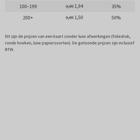
1,94
100–199
35%
3,09
1,50
200+
50%
3,09
Dit zijn de prijzen van een kaart zonder luxe afwerkingen (foliedruk,
ronde hoeken, luxe papiersoorten). De getoonde prijzen zijn inclusief
BTW.