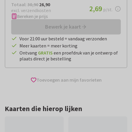
Totaal:
€ 26,90
Totaal:
30,90
26,90
€ 2,69
2,69
per stuk
p/st.
excl. verzendkosten
Bereken je prijs
Bewerk je kaart
Voor 21:00 uur besteld = vandaag verzonden
Meer kaarten = meer korting
Ontvang
GRATIS
een proefdruk van je ontwerp of
plaats direct je bestelling
Toevoegen aan mijn favorieten
Kaarten die hierop lijken