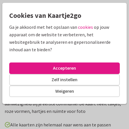
Mooie extra's bij je kaart
Cookies van Kaartje2go
Ga je akkoord met het opslaan van
cookies
op jouw
apparaat om de website te verbeteren, het
websitegebruik te analyseren en gepersonaliseerde
inhoud aan te bieden?
Accepteren
Zelf instellen
Productinformatie
Weigeren
Bedankkaart om iedereen te bedanken voor hun
aanwezigheid bij je eerste communie! De kaart heeft takjes,
roze vormen, hartjes en ruimte voor foto
Alle kaarten zijn helemaal naar wens aan te passen