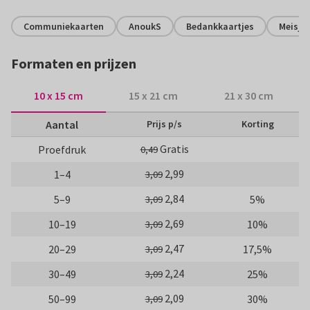
Communiekaarten
AnoukS
Bedankkaartjes
Meisje
Formaten en prijzen
10 x 15 cm
15 x 21 cm
21 x 30 cm
Aantal
Prijs p/s
Korting
Gratis
Proefdruk
0,49
2,99
1–4
3,09
2,84
5–9
5%
3,09
2,69
10–19
10%
3,09
2,47
20–29
17,5%
3,09
2,24
30–49
25%
3,09
2,09
50–99
30%
3,09