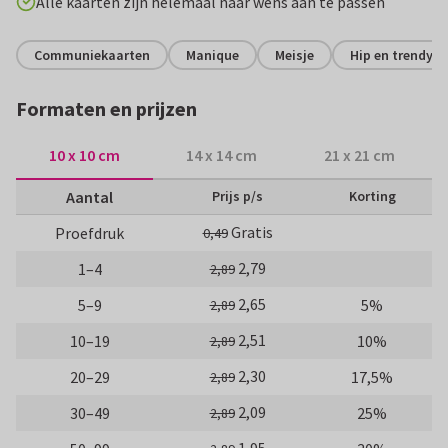
Alle kaarten zijn helemaal naar wens aan te passen
Communiekaarten
Manique
Meisje
Hip en trendy
Formaten en prijzen
10 x 10 cm
14 x 14 cm
21 x 21 cm
Aantal
Prijs p/s
Korting
Gratis
Proefdruk
0,49
2,79
1–4
2,89
2,65
5–9
5%
2,89
2,51
10–19
10%
2,89
2,30
20–29
17,5%
2,89
2,09
30–49
25%
2,89