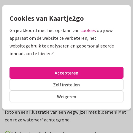
Mooie extra's bij je kaart
Cookies van Kaartje2go
Ga je akkoord met het opslaan van
cookies
op jouw
apparaat om de website te verbeteren, het
websitegebruik te analyseren en gepersonaliseerde
inhoud aan te bieden?
Accepteren
Zelf instellen
Productinformatie
Weigeren
Vrolijke uitnodigingskaart voor een communiefeest met een
foto en een illustratie van een wegwijzer met bloemen! Met
een roze waterverf achtergrond.