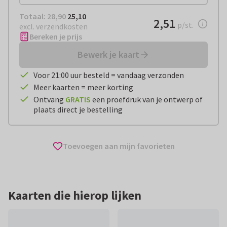
Totaal:
€ 25,10
Totaal:
28,90
25,10
€ 2,51
2,51
per stuk
p/st.
excl. verzendkosten
Bereken je prijs
Bewerk je kaart
Voor 21:00 uur besteld = vandaag verzonden
Meer kaarten = meer korting
Ontvang
GRATIS
een proefdruk van je ontwerp of
plaats direct je bestelling
Toevoegen aan mijn favorieten
Kaarten die hierop lijken