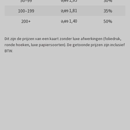
1,95
50–99
30%
2,89
1,81
100–199
35%
2,89
1,40
200+
50%
2,89
Dit zijn de prijzen van een kaart zonder luxe afwerkingen (foliedruk,
ronde hoeken, luxe papiersoorten). De getoonde prijzen zijn inclusief
BTW.