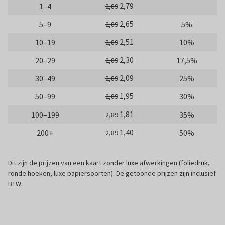
2,79
1–4
2,89
2,65
5–9
5%
2,89
2,51
10–19
10%
2,89
2,30
20–29
17,5%
2,89
2,09
30–49
25%
2,89
1,95
50–99
30%
2,89
1,81
100–199
35%
2,89
1,40
200+
50%
2,89
Dit zijn de prijzen van een kaart zonder luxe afwerkingen (foliedruk,
ronde hoeken, luxe papiersoorten). De getoonde prijzen zijn inclusief
BTW.