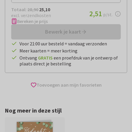
Totaal:
€ 25,10
Totaal:
28,90
25,10
€ 2,51
2,51
per stuk
p/st.
excl. verzendkosten
Bereken je prijs
Bewerk je kaart
Voor 21:00 uur besteld = vandaag verzonden
Meer kaarten = meer korting
Ontvang
GRATIS
een proefdruk van je ontwerp of
plaats direct je bestelling
Toevoegen aan mijn favorieten
Nog meer in deze stijl