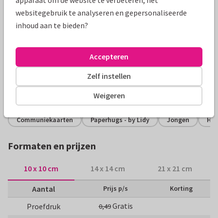
websitegebruik te analyseren en gepersonaliseerde
inhoud aan te bieden?
Productinformatie
Een natuurlijke en hippe uitnodigingskaart met foto voor
Accepteren
een communie met eucalyptus takjes op een mint kraftlook
achtergrond.
Zelf instellen
Alle kaarten zijn helemaal naar wens aan te passen
Weigeren
Communiekaarten
Paperhugs - by Lidy
Jongen
Hip
Formaten en prijzen
10 x 10 cm
14 x 14 cm
21 x 21 cm
Aantal
Prijs p/s
Korting
Gratis
Proefdruk
0,49