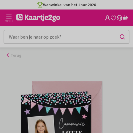
Ga
Webwinkel van het Jaar 2026
naar
de
MENU
inhoud
Terug