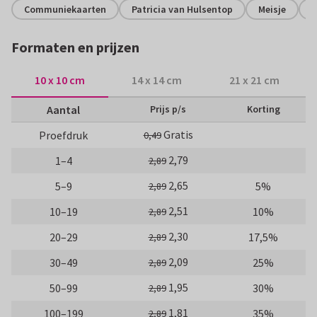
Communiekaarten
Patricia van Hulsentop
Meisje
H
Formaten en prijzen
10 x 10 cm
14 x 14 cm
21 x 21 cm
Aantal
Prijs p/s
Korting
Gratis
Proefdruk
0,49
2,79
1–4
2,89
2,65
5–9
5%
2,89
2,51
10–19
10%
2,89
2,30
20–29
17,5%
2,89
2,09
30–49
25%
2,89
1,95
50–99
30%
2,89
1,81
100–199
35%
2,89