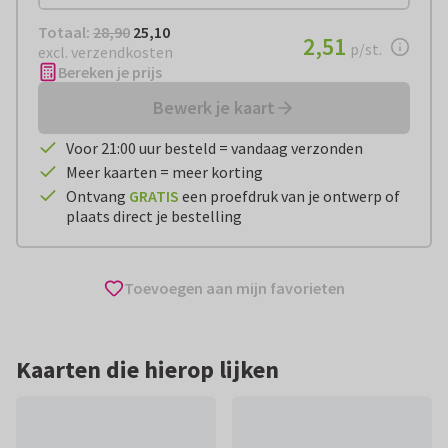
Totaal:
€ 25,10
Totaal:
28,90
25,10
€ 2,51
2,51
per stuk
p/st.
excl. verzendkosten
Bereken je prijs
Bewerk je kaart
Voor 21:00 uur besteld = vandaag verzonden
Meer kaarten = meer korting
Ontvang
GRATIS
een proefdruk van je ontwerp of
plaats direct je bestelling
Toevoegen aan mijn favorieten
Kaarten die hierop lijken