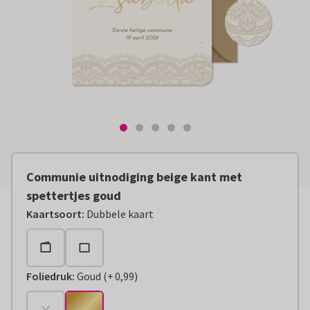
Communie uitnodiging beige kant met
spettertjes goud
Kaartsoort
:
Dubbele kaart
Foliedruk
:
Goud
(
+
0,99
)
+
€ 0,99