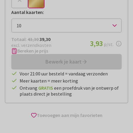
Aantal kaarten
:
Totaal:
€ 39,30
Totaal:
43,30
39,30
€ 3,93
3,93
per stuk
p/st.
excl. verzendkosten
Bereken je prijs
Bewerk je kaart
Voor 21:00 uur besteld = vandaag verzonden
Meer kaarten = meer korting
Ontvang
GRATIS
een proefdruk van je ontwerp of
plaats direct je bestelling
Toevoegen aan mijn favorieten