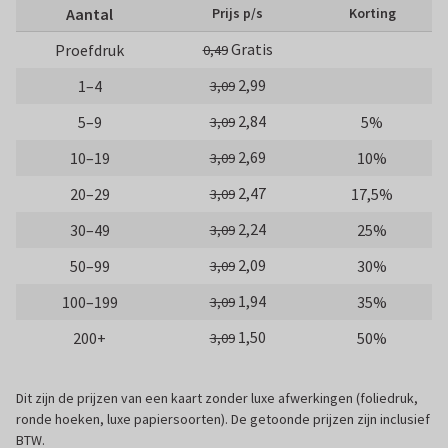
Aantal
Prijs p/s
Korting
Gratis
Proefdruk
0,49
2,99
1–4
3,09
2,84
5–9
5%
3,09
2,69
10–19
10%
3,09
2,47
20–29
17,5%
3,09
2,24
30–49
25%
3,09
2,09
50–99
30%
3,09
1,94
100–199
35%
3,09
1,50
200+
50%
3,09
Dit zijn de prijzen van een kaart zonder luxe afwerkingen (foliedruk,
ronde hoeken, luxe papiersoorten). De getoonde prijzen zijn inclusief
BTW.