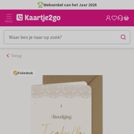
Ga
Webwinkel van het Jaar 2026
naar
de
MENU
inhoud
Terug
Foliedruk
Foliedruk
Foliedruk
Foliedruk
Foliedruk