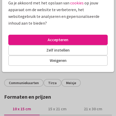
Ga je akkoord met het opslaan van
cookies
op jouw
apparaat om de website te verbeteren, het
websitegebruik te analyseren en gepersonaliseerde
inhoud aan te bieden?
Accepteren
Productinformatie
Zelf instellen
Stijlvolle uitnodiging met een randje van kant boven en
onder, en als achtergrondkleur beige.
Weigeren
Alle kaarten zijn helemaal naar wens aan te passen
Communiekaarten
Tirza
Meisje
Formaten en prijzen
10 x 15 cm
15 x 21 cm
21 x 30 cm