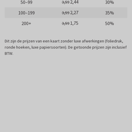
2,44
50–99
30%
3,59
2,27
100–199
35%
3,59
1,75
200+
50%
3,59
Dit zijn de prijzen van een kaart zonder luxe afwerkingen (foliedruk,
ronde hoeken, luxe papiersoorten). De getoonde prijzen zijn inclusief
BTW.