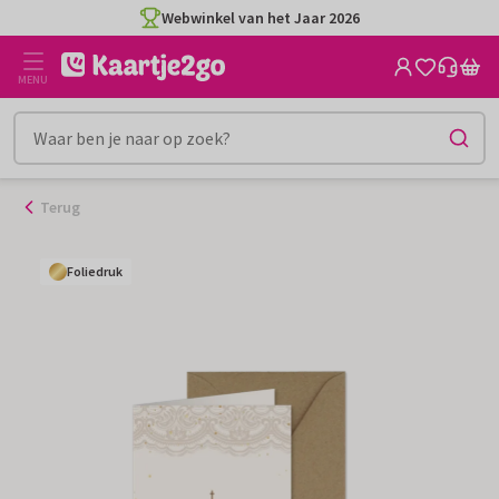
Webwinkel van het Jaar 2026
Ga
naar
de
MENU
inhoud
Terug
Foliedruk
Foliedruk
Foliedruk
Foliedruk
Foliedruk