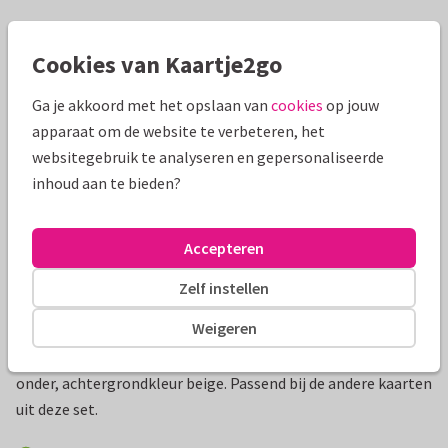
Mooie extra's bij je kaart
Cookies van Kaartje2go
Ga je akkoord met het opslaan van
cookies
op jouw
apparaat om de website te verbeteren, het
websitegebruik te analyseren en gepersonaliseerde
inhoud aan te bieden?
Accepteren
Zelf instellen
Productinformatie
Weigeren
Stijlvolle menukaart met een randje van kant boven en
onder, achtergrondkleur beige. Passend bij de andere kaarten
uit deze set.