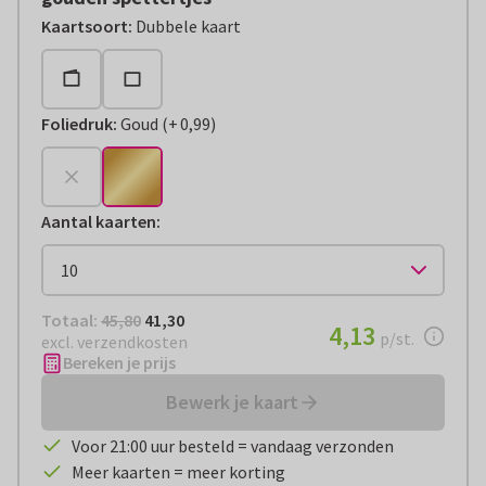
Kaartsoort
:
Dubbele kaart
Foliedruk
:
Goud
(
+
0,99
)
+
€ 0,99
Aantal kaarten
:
Totaal:
€ 41,30
Totaal:
45,80
41,30
€ 4,13
4,13
per stuk
p/st.
excl. verzendkosten
Bereken je prijs
Bewerk je kaart
Voor 21:00 uur besteld = vandaag verzonden
Meer kaarten = meer korting