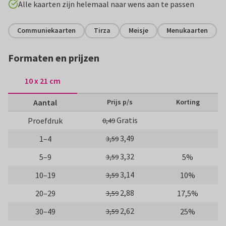
Alle kaarten zijn helemaal naar wens aan te passen
Communiekaarten
Tirza
Meisje
Menukaarten
Formaten en prijzen
10 x 21 cm
Aantal
Prijs p/s
Korting
Gratis
Proefdruk
0,49
3,49
1–4
3,59
3,32
5–9
5%
3,59
3,14
10–19
10%
3,59
2,88
20–29
17,5%
3,59
2,62
30–49
25%
3,59