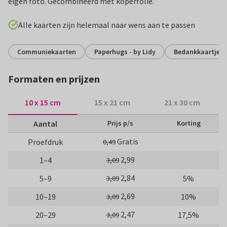
eigen foto. Gecombineerd met koperfolie.
Alle kaarten zijn helemaal naar wens aan te passen
Communiekaarten
Paperhugs - by Lidy
Bedankkaartjes
Formaten en prijzen
10 x 15 cm
15 x 21 cm
21 x 30 cm
Aantal
Prijs p/s
Korting
Gratis
Proefdruk
0,49
2,99
1–4
3,09
2,84
5–9
5%
3,09
2,69
10–19
10%
3,09
2,47
20–29
17,5%
3,09