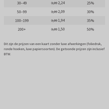
2,24
30–49
25%
3,09
2,09
50–99
30%
3,09
1,94
100–199
35%
3,09
1,50
200+
50%
3,09
Dit zijn de prijzen van een kaart zonder luxe afwerkingen (foliedruk,
ronde hoeken, luxe papiersoorten). De getoonde prijzen zijn inclusief
BTW.