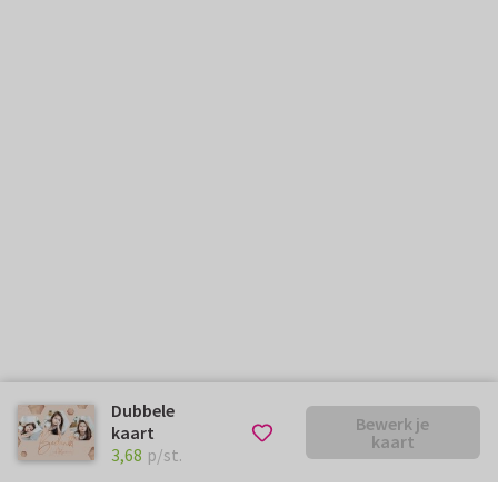
Dubbele
Bewerk je
kaart
kaart
€ 3,68
p/st.
3,68
p/st.