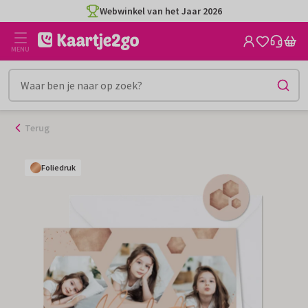
Ga
Webwinkel van het Jaar 2026
naar
de
MENU
inhoud
Terug
Foliedruk
Foliedruk
Foliedruk
Foliedruk
Foliedruk