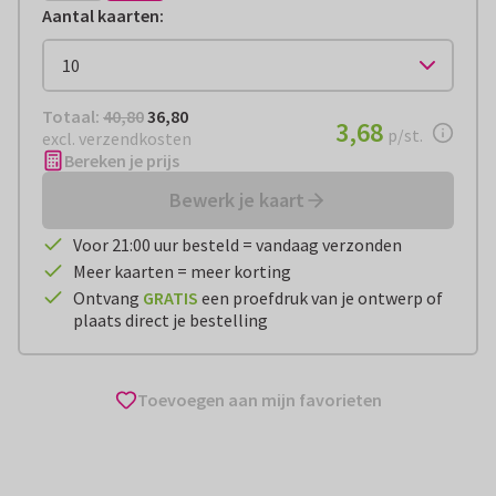
Aantal kaarten
:
Totaal:
€ 36,80
Totaal:
40,80
36,80
€ 3,68
3,68
per stuk
p/st.
excl. verzendkosten
Bereken je prijs
Bewerk je kaart
Voor 21:00 uur besteld = vandaag verzonden
Meer kaarten = meer korting
Ontvang
GRATIS
een proefdruk van je ontwerp of
plaats direct je bestelling
Toevoegen aan mijn favorieten