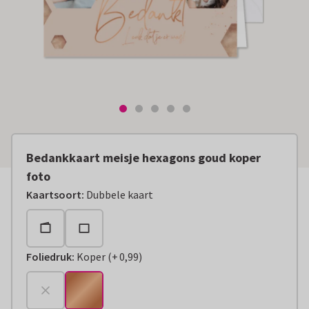
Bedankkaart meisje hexagons goud koper
foto
Kaartsoort
:
Dubbele kaart
Foliedruk
:
Koper
(
+
0,99
)
+
€ 0,99