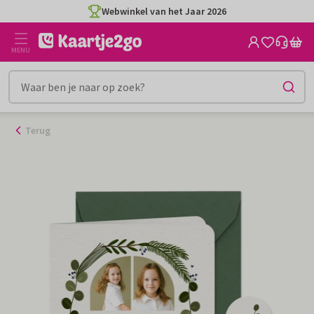
Ga
Webwinkel van het Jaar 2026
naar
de
MENU
inhoud
Terug