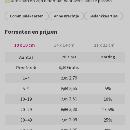
Alle kaarten zijn helemaal naar wens aan te passen
Communiekaarten
Anne Brechtje
Bedankkaartjes
Formaten en prijzen
10 x 10 cm
14 x 14 cm
21 x 21 cm
Aantal
Prijs p/s
Korting
Gratis
Proefdruk
0,49
2,79
1–4
2,89
2,65
5–9
5%
2,89
2,51
10–19
10%
2,89
2,30
20–29
17,5%
2,89
2,09
30–49
25%
2,89