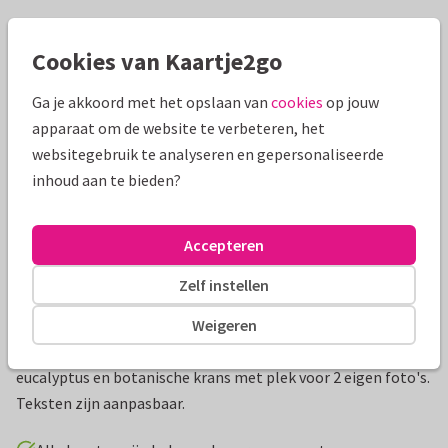
Mooie extra's bij je kaart
Cookies van Kaartje2go
Ga je akkoord met het opslaan van
cookies
op jouw
apparaat om de website te verbeteren, het
websitegebruik te analyseren en gepersonaliseerde
inhoud aan te bieden?
Accepteren
Zelf instellen
Productinformatie
Weigeren
Hippe bedankkaart voor een eerste communie met
eucalyptus en botanische krans met plek voor 2 eigen foto's.
Teksten zijn aanpasbaar.