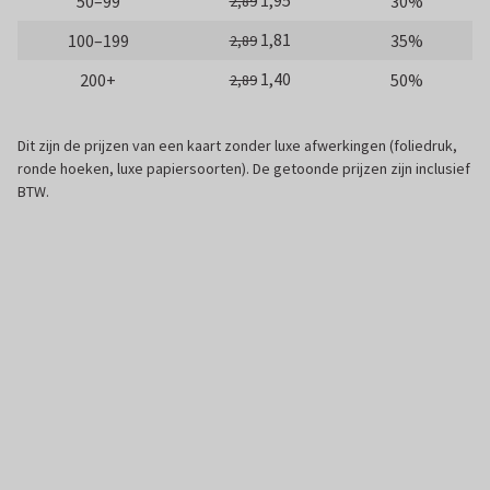
1,95
50–99
30%
2,89
1,81
100–199
35%
2,89
1,40
200+
50%
2,89
Dit zijn de prijzen van een kaart zonder luxe afwerkingen (foliedruk,
ronde hoeken, luxe papiersoorten). De getoonde prijzen zijn inclusief
BTW.