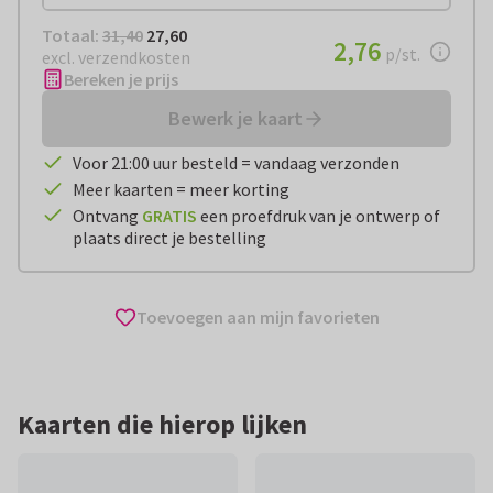
Totaal:
€ 27,60
Totaal:
31,40
27,60
€ 2,76
2,76
per stuk
p/st.
excl. verzendkosten
Bereken je prijs
Bewerk je kaart
Voor 21:00 uur besteld = vandaag verzonden
Meer kaarten = meer korting
Ontvang
GRATIS
een proefdruk van je ontwerp of
plaats direct je bestelling
Toevoegen aan mijn favorieten
Kaarten die hierop lijken