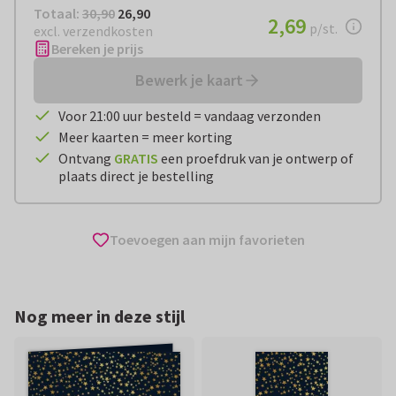
Totaal:
€ 26,90
Totaal:
30,90
26,90
€ 2,69
2,69
per stuk
p/st.
excl. verzendkosten
Bereken je prijs
Bewerk je kaart
Voor 21:00 uur besteld = vandaag verzonden
Meer kaarten = meer korting
Ontvang
GRATIS
een proefdruk van je ontwerp of
plaats direct je bestelling
Toevoegen aan mijn favorieten
Nog meer in deze stijl