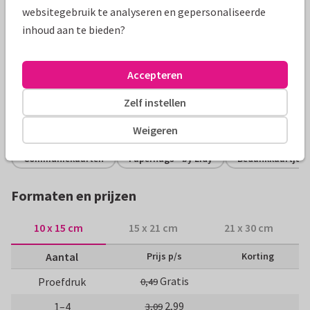
websitegebruik te analyseren en gepersonaliseerde
Productinformatie
inhoud aan te bieden?
Stijlvol bedankkaartje voor een communiefeest met
goudlook sterretjes confetti. De achtergrondkleur is
Accepteren
aanpasbaar.
Zelf instellen
Alle kaarten zijn helemaal naar wens aan te passen
Weigeren
Communiekaarten
Paperhugs - by Lidy
Bedankkaartjes
Formaten en prijzen
10 x 15 cm
15 x 21 cm
21 x 30 cm
Aantal
Prijs p/s
Korting
Gratis
Proefdruk
0,49
2,99
1–4
3,09