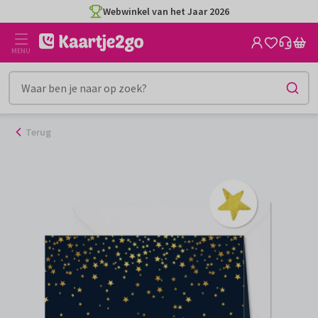
Ga
Webwinkel van het Jaar 2026
naar
de
MENU
inhoud
Terug