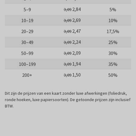
2,84
5–9
5%
3,09
2,69
10–19
10%
3,09
2,47
20–29
17,5%
3,09
2,24
30–49
25%
3,09
2,09
50–99
30%
3,09
1,94
100–199
35%
3,09
1,50
200+
50%
3,09
Dit zijn de prijzen van een kaart zonder luxe afwerkingen (foliedruk,
ronde hoeken, luxe papiersoorten). De getoonde prijzen zijn inclusief
BTW.