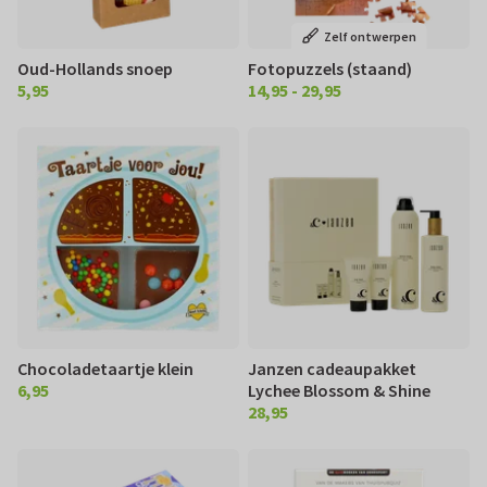
Zelf ontwerpen
Oud-Hollands snoep
Fotopuzzels (staand)
5,95
14,95 - 29,95
€ 5,95
€ 14.95 29,95
Chocoladetaartje klein
Janzen cadeaupakket
6,95
Lychee Blossom & Shine
€ 6,95
28,95
€ 28,95