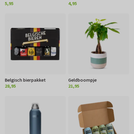
5,95
4,95
€ 5,95
€ 4,95
Belgisch bierpakket
Geldboompje
28,95
21,95
€ 28,95
€ 21,95