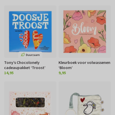
Duurzaam
Tony’s Chocolonely
Kleurboek voor volwassenen
cadeaupakket ‘Troost’
‘Bloom’
14,95
9,95
€ 14,95
€ 9,95