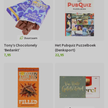
Duurzaam
Tony’s Chocolonely
Het Pubquiz Puzzelboek
‘Bedankt’
(Denksport)
7,95
22,95
€ 7,95
€ 22,95