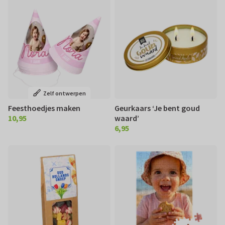
Zelf ontwerpen
Feesthoedjes maken
Geurkaars ‘Je bent goud
10,95
waard’
€ 10,95
6,95
€ 6,95