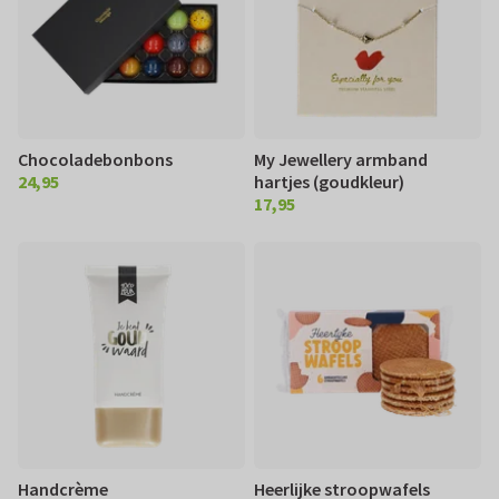
Chocoladebonbons
My Jewellery armband
24,95
hartjes (goudkleur)
€ 24,95
17,95
€ 17,95
Handcrème
Heerlijke stroopwafels