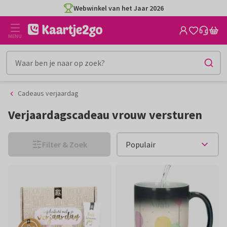
Ga
Ga
Webwinkel van het Jaar 2026
naar
naar
de
het
MENU
inhoud
filter
Cadeaus verjaardag
Verjaardagscadeau vrouw versturen
Filter & Zoek