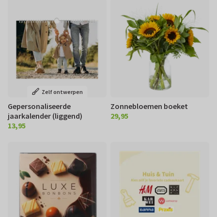
Zelf ontwerpen
Gepersonaliseerde
Zonnebloemen boeket
jaarkalender (liggend)
29,95
€ 29,95
13,95
€ 13,95