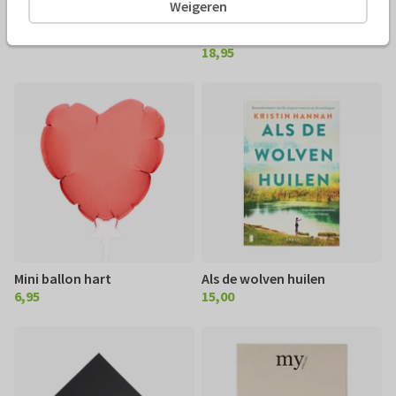
Weigeren
Gemengde drop
Gepersonaliseerde Merci (400
5,95
g)
€ 5,95
18,95
€ 18,95
Mini ballon hart
Als de wolven huilen
6,95
15,00
€ 6,95
€ 15,00