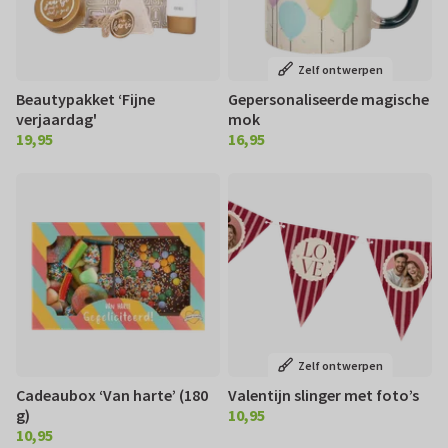
Zelf ontwerpen
Beautypakket ‘Fijne
Gepersonaliseerde magische
verjaardag'
mok
19,95
16,95
€ 19,95
€ 16,95
Zelf ontwerpen
Cadeaubox ‘Van harte’ (180
Valentijn slinger met foto’s
g)
10,95
€ 10,95
10,95
€ 10,95