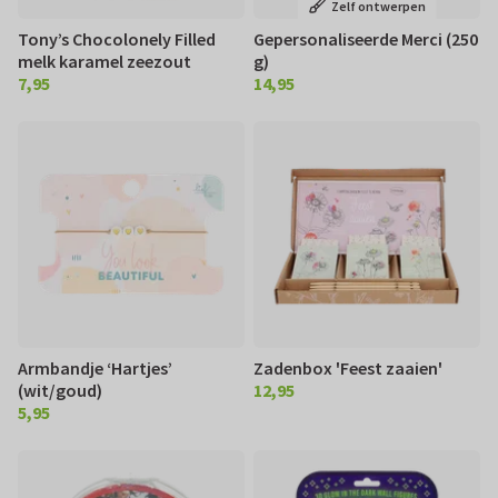
Zelf ontwerpen
Tony’s Chocolonely Filled
Gepersonaliseerde Merci (250
melk karamel zeezout
g)
7,95
14,95
€ 7,95
€ 14,95
Armbandje ‘Hartjes’
Zadenbox 'Feest zaaien'
(wit/goud)
12,95
€ 12,95
5,95
€ 5,95