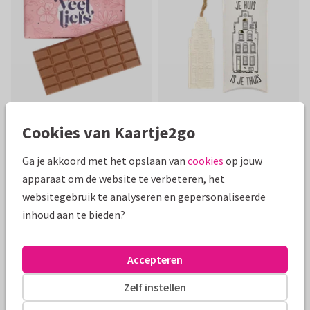
Chocoladereep ‘Veel liefs’
Zeepgeveltje ‘Je huis is je
Cookies van Kaartje2go
5,95
thuis’
€ 5,95
10,95
€ 10,95
Ga je akkoord met het opslaan van
cookies
op jouw
apparaat om de website te verbeteren, het
websitegebruik te analyseren en gepersonaliseerde
inhoud aan te bieden?
Accepteren
Zelf instellen
Zelf ontwerpen