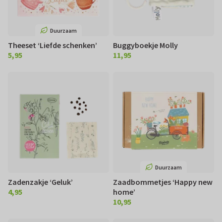
Duurzaam
Theeset ‘Liefde schenken’
Buggyboekje Molly
5,95
11,95
€ 5,95
€ 11,95
Duurzaam
Zadenzakje ‘Geluk’
Zaadbommetjes ‘Happy new
4,95
home’
€ 4,95
10,95
€ 10,95