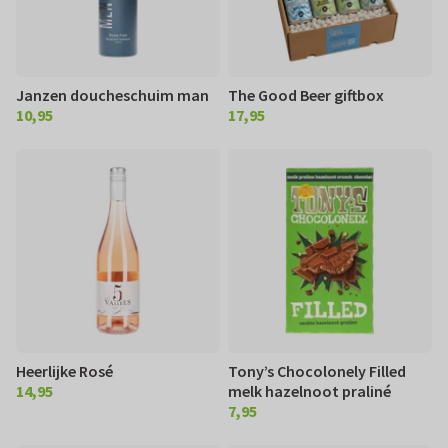
Janzen doucheschuim man
The Good Beer giftbox
10,95
17,95
€ 10,95
€ 17,95
Heerlijke Rosé
Tony’s Chocolonely Filled
14,95
melk hazelnoot praliné
€ 14,95
7,95
€ 7,95