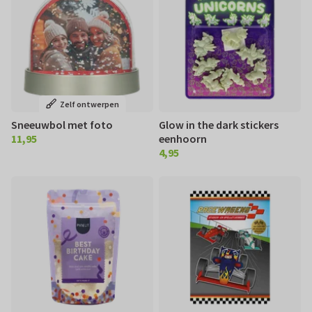
Zelf ontwerpen
Sneeuwbol met foto
Glow in the dark stickers
11,95
eenhoorn
€ 11,95
4,95
€ 4,95