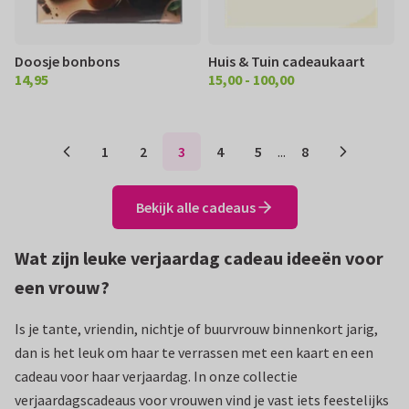
Doosje bonbons
Huis & Tuin cadeaukaart
14,95
15,00 - 100,00
€ 14,95
€ 15.00 100,00
1
2
3
4
5
...
8
Bekijk alle cadeaus
Wat zijn leuke verjaardag cadeau ideeën voor
een vrouw?
Is je tante, vriendin, nichtje of buurvrouw binnenkort jarig,
dan is het leuk om haar te verrassen met een kaart en een
cadeau voor haar verjaardag. In onze collectie
verjaardagscadeaus voor vrouwen vind je vast iets feestelijks