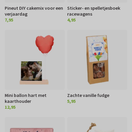
Pineut DIY cakemix voor een
Sticker- en spelletjesboek
verjaardag
racewagens
7,95
4,95
€ 7,95
€ 4,95
Mini ballon hart met
Zachte vanille fudge
kaarthouder
5,95
€ 5,95
12,95
€ 12,95