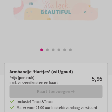
Armbandje ‘Hartjes’ (wit/goud)
5,95
Prijs (per stuk)
Prijs (per stuk):
€ 5,95
excl. verzendkosten en kaart
excl. verzendkosten en kaart
Kaart toevoegen
Inclusief Track&Trace
Ma-vr voor 21:00 uur besteld: vandaag verstuurd