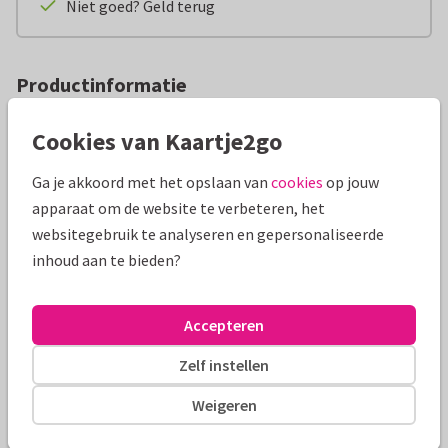
Niet goed? Geld terug
Productinformatie
Van hartjes wordt iedereen blij. Wie laat jij stralen met dit
Cookies van Kaartje2go
mooie armbandje met 3 hartjes? Verras je dierbare met dit
schattige hartjes armbandje. Het allerleukste cadeau voor de
Ga je akkoord met het opslaan van
cookies
op jouw
liefste mama op Moederdag, als valentijnscadeautje aan je
apparaat om de website te verbeteren, het
liefde of om te laten weten hoeveel je beste vriendin voor
websitegebruik te analyseren en gepersonaliseerde
jou betekent.
inhoud aan te bieden?
Ook handig om te weten:
Maat: het elastieken bandje is verstelbaar en daarom
Accepteren
geschikt voor alle leeftijden
Zelf instellen
Verzending & bezorging
Weigeren