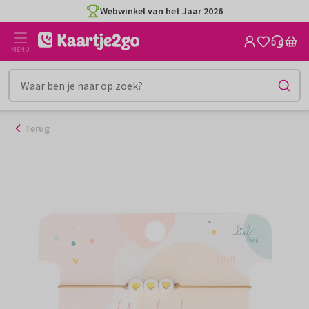
Ga
Webwinkel van het Jaar 2026
naar
de
MENU
inhoud
Terug