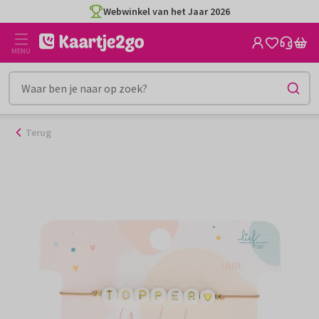
Ga
Webwinkel van het Jaar 2026
naar
de
MENU
inhoud
Terug