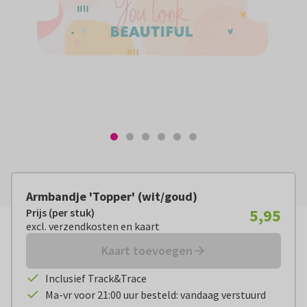
Armbandje 'Topper' (wit/goud)
5,95
Prijs (per stuk)
Prijs (per stuk):
€ 5,95
excl. verzendkosten en kaart
excl. verzendkosten en kaart
Kaart toevoegen
Inclusief Track&Trace
Ma-vr voor 21:00 uur besteld: vandaag verstuurd