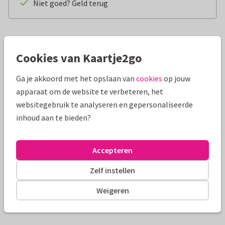
Niet goed? Geld terug
Productinformatie
Cookies van Kaartje2go
Wil jij iemand die werkzaam is in de zorg op een unieke
manier bedanken? Of zoek je een kleinigheidje als geslaagd
Ga je akkoord met het opslaan van
cookies
op jouw
felicitatie? Dan is dit ‘Topper’ armbandje perfect. Het
apparaat om de website te verbeteren, het
allerleukste cadeau voor bij jouw kaart, ook gewoon zomaar.
websitegebruik te analyseren en gepersonaliseerde
inhoud aan te bieden?
Ook handig om te weten:
Maat: het elastieken bandje is verstelbaar en daarom
geschikt voor alle leeftijden.
Accepteren
Zelf instellen
Verzending & bezorging
Weigeren