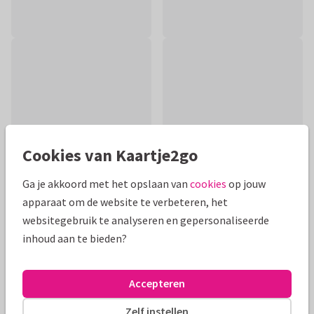
Cookies van Kaartje2go
Ga je akkoord met het opslaan van
cookies
op jouw
apparaat om de website te verbeteren, het
websitegebruik te analyseren en gepersonaliseerde
Productinformatie
inhoud aan te bieden?
Een kleurrijke kaart om iemand beterschap te wensen met
vrolijke planten in pot. Alle tekst is aan te passen.
Accepteren
Alle kaarten zijn helemaal naar wens aan te passen
Zelf instellen