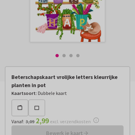
Beterschapskaart vrolijke letters kleurrijke
planten in pot
Vanaf:
€ 2,99
excl. verzendkosten
Kaartsoort
:
Dubbele kaart
2,99
Vanaf
:
3,09
excl. verzendkosten
Bewerk je kaart