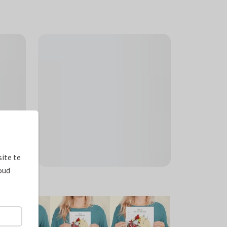
ite te
oud
ormaten