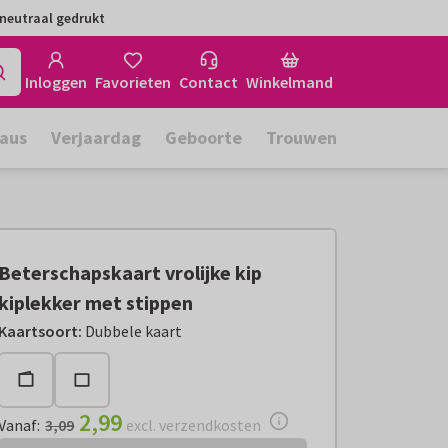
neutraal gedrukt
Inloggen
Favorieten
Contact
Winkelmand
aus
Verjaardag
Geboorte
Trouwen
Beterschapskaart vrolijke kip
kiplekker met stippen
Vanaf:
€ 2,99
excl. verzendkosten
Kaartsoort
:
Dubbele kaart
2,99
Vanaf
:
3,09
excl. verzendkosten