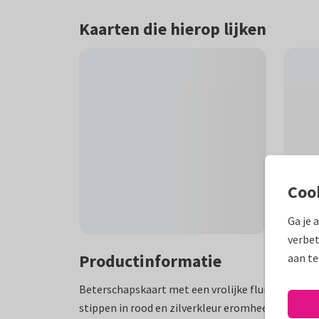
Kaarten die hierop lijken
Coo
Ga je 
verbet
Productinformatie
aan te
Beterschapskaart met een vrolijke fluitende kip 
stippen in rood en zilverkleur eromheen. Alle tek