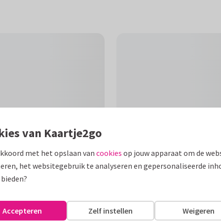
kies van Kaartje2go
akkoord met het opslaan van
cookies
op jouw apparaat om de webs
eren, het websitegebruik te analyseren en gepersonaliseerde inh
F
 bieden?
met de tekst "kiplekker" met
Accepteren
Zelf instellen
Weigeren
st is aanpasbaar.