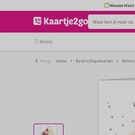
Ga
Nieuwe klant 
naar
de
inhoud
Menu
Terug
Home
Beterschapskaarten
Betersc