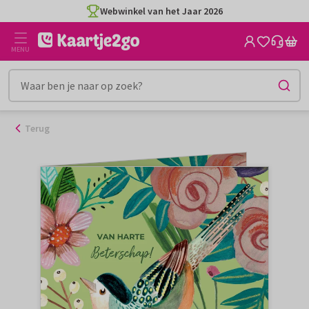
Ga
Webwinkel van het Jaar 2026
naar
de
MENU
inhoud
Terug