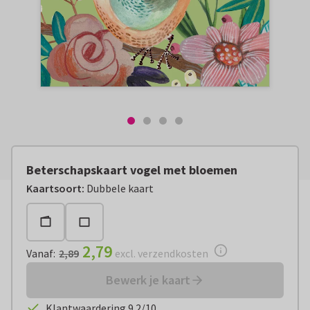
Beterschapskaart vogel met bloemen
Vanaf:
€ 2,79
excl. verzendkosten
Kaartsoort
:
Dubbele kaart
2,79
Vanaf
:
2,89
excl. verzendkosten
Bewerk je kaart
Klantwaardering 9.2/10