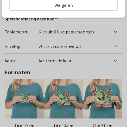
Beterschapskaarten
Caroline Bonne Müller
Vrouw
Weigeren
Specificaties bij deze kaart
Papiersoort:
Kies uit 6 luxe papiersoorten
Envelop:
Witte vensterenvelop
Adres:
Achterop de kaart
Formaten
10 x 10 cm
14 x 14 cm
21 x 21 cm