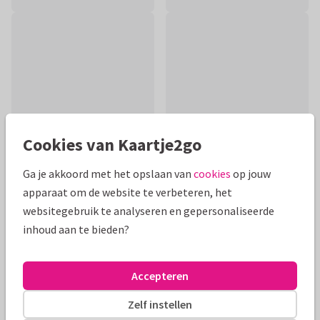
Cookies van Kaartje2go
Ga je akkoord met het opslaan van
cookies
op jouw
apparaat om de website te verbeteren, het
Productinformatie
websitegebruik te analyseren en gepersonaliseerde
inhoud aan te bieden?
Een mooie hand geillustreerde beterschapskaart voor
iemand die van vogels en bloemen houdt.
Accepteren
Alle kaarten zijn helemaal naar wens aan te passen
Zelf instellen