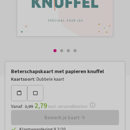
Beterschapskaart met papieren knuffel
Vanaf:
€ 2,79
excl. verzendkosten
Kaartsoort
:
Dubbele kaart
2,79
Vanaf
:
2,89
excl. verzendkosten
Bewerk je kaart
Klantwaardering 9.2/10