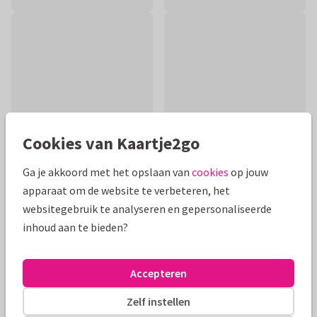
Cookies van Kaartje2go
Ga je akkoord met het opslaan van
cookies
op jouw
apparaat om de website te verbeteren, het
Productinformatie
websitegebruik te analyseren en gepersonaliseerde
inhoud aan te bieden?
Stuur iemand een dikke papieren knuffel met dit vrolijke
kaartje! Met binnenin ruimte voor een persoonlijke tekst.
Accepteren
Alle kaarten zijn helemaal naar wens aan te passen
Zelf instellen