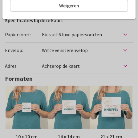
Beterschapskaarten
Manique
Vrouw
Weigeren
Specificaties bij deze kaart
Papiersoort:
Kies uit 6 luxe papiersoorten
Envelop:
Witte vensterenvelop
Adres:
Achterop de kaart
Formaten
10 x 10 cm
14 x 14 cm
21 x 21 cm