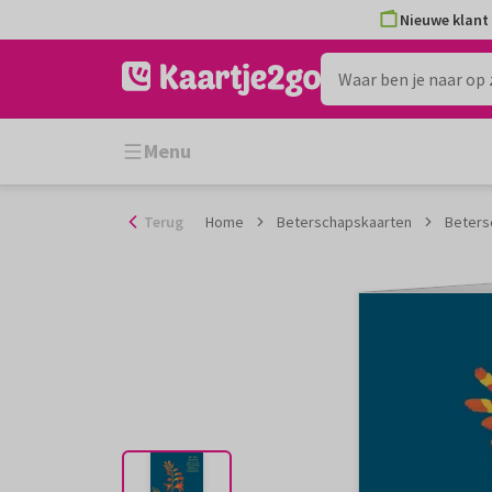
Ga
Nieuwe klant 
naar
de
inhoud
Menu
Terug
Home
Beterschapskaarten
Beters