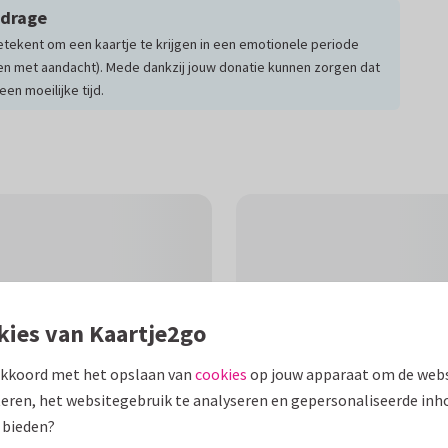
jdrage
tekent om een kaartje te krijgen in een emotionele periode
n met aandacht). Mede dankzij jouw donatie kunnen zorgen dat
en moeilijke tijd.
kies van Kaartje2go
akkoord met het opslaan van
cookies
op jouw apparaat om de webs
eren, het websitegebruik te analyseren en gepersonaliseerde inh
 bieden?