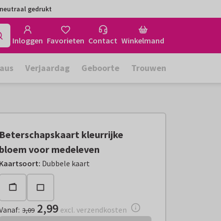
neutraal gedrukt
Inloggen
Favorieten
Contact
Winkelmand
aus
Verjaardag
Geboorte
Trouwen
Beterschapskaart kleurrijke
bloem voor medeleven
Vanaf:
€ 2,99
excl. verzendkosten
Kaartsoort
:
Dubbele kaart
2,99
Vanaf
:
excl. verzendkosten
3,09