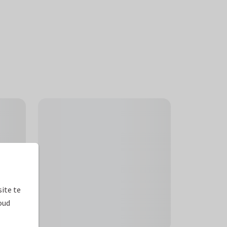
ite te
oud