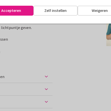
F
Accepteren
Zelf instellen
Weigeren
en, vertrouwen en liefde
lichtpuntje geven.
assen
ten