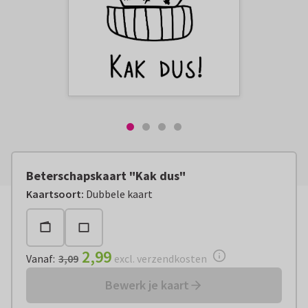
Beterschapskaart "Kak dus"
Vanaf:
€ 2,99
excl. verzendkosten
Kaartsoort
:
Dubbele kaart
2,99
Vanaf
:
3,09
excl. verzendkosten
Bewerk je kaart