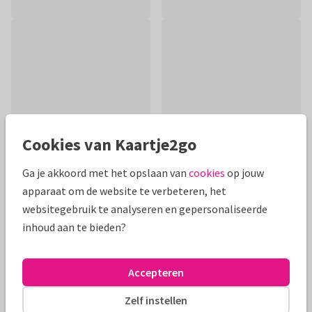
Cookies van Kaartje2go
Ga je akkoord met het opslaan van
cookies
op jouw
apparaat om de website te verbeteren, het
Productinformatie
websitegebruik te analyseren en gepersonaliseerde
inhoud aan te bieden?
Zwartwit kaartje met cactus en de tekst "Kak dus". De
achtergrondkleur aan de binnenkant kan aangepast worden.
Accepteren
Alle kaarten zijn helemaal naar wens aan te passen
Zelf instellen