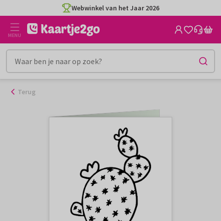
Ga
Webwinkel van het Jaar 2026
naar
de
MENU
inhoud
Terug