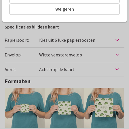
Weigeren
Beterschapskaarten
Manique
Opkikkertje
Dieren
Specificaties bij deze kaart
Papiersoort:
Kies uit 6 luxe papiersoorten
Envelop:
Witte vensterenvelop
Adres:
Achterop de kaart
Formaten