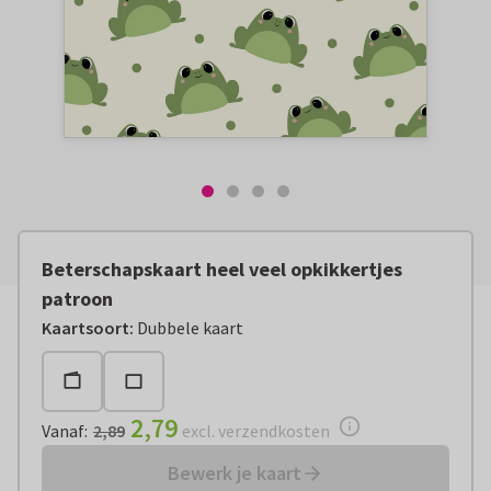
Beterschapskaart heel veel opkikkertjes
patroon
Vanaf:
€ 2,79
excl. verzendkosten
Kaartsoort
:
Dubbele kaart
2,79
Vanaf
:
2,89
excl. verzendkosten
Bewerk je kaart