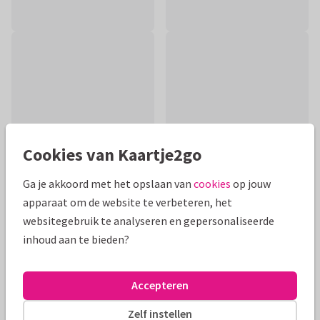
Cookies van Kaartje2go
Ga je akkoord met het opslaan van
cookies
op jouw
apparaat om de website te verbeteren, het
websitegebruik te analyseren en gepersonaliseerde
Productinformatie
inhoud aan te bieden?
Iemand ziek? Stuur dit lieve beterschapskaartje met heel
veel opkikkertjes! Plaats binnen je eigen persoonlijke tekst.
Accepteren
Alle kaarten zijn helemaal naar wens aan te passen
Zelf instellen